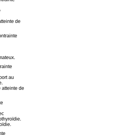
e
tteinte de
ntrainte
mateux.
rainte
port au
e.
 atteinte de
te
ec
thyroïdie.
oïdie.
nte