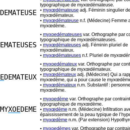
typographique de myxœdémateuse.
•
myxœdémateuse
adj. Féminin singulier d
DEMATEUSE
myxœdémateux.
•
myxœdémateuse
n.f. (Médecine) Femme a
myxœdème.
•
myxoedémateuses
var. Orthographe par co
typographique de myxœdémateuses.
EMATEUSES
•
myxœdémateuses
adj. Féminin pluriel de
myxœdémateux.
•
myxœdémateuses
n.f. Pluriel de myxœdé
•
myxoedémateux
var. Orthographe par cont
typographique de myxœdémateux.
•
myxœdémateux
adj. (Médecine) Qui a rap
E
DEMATEUX
myxœdème, qui a pour cause le myxœdèm
•
myxœdémateux
n.m. Substantif : personne
myxœdème.
•
myxoedème
var. Orthographe par contrain
typographique de myxœdème.
MY
XOE
DEME
•
myxœdème
n.m. (Médecine) Infiltration av
épaississement de la peau typique de l’hypo
•
myxœdème
n.m. (Par extension) Hypothyr
•
myxoedèmes
var. Orthographe par contrai