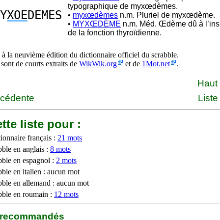
typographique de myxœdèmes.
Y
XOE
DEMES
•
myxœdèmes
n.m. Pluriel de myxœdème.
•
MYXŒDÈME
n.m. Méd. Œdème dû à l’ins
de la fonction thyroïdienne.
à la neuvième édition du dictionnaire officiel du scrabble.
 sont de courts extraits de
WikWik.org
et de
1Mot.net
.
Haut
écédente
Liste
tte liste pour :
ionnaire français :
21 mots
bble en anglais :
8 mots
bble en espagnol :
2 mots
ble en italien : aucun mot
bble en allemand : aucun mot
bble en roumain :
12 mots
b recommandés