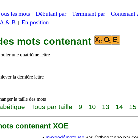
Tous les mots
Débutant par
Terminant par
Contenant
|
|
|
 A & B
En position
|
 des mots contenant
outer une quatrième lettre
lever la dernière lettre
anger la taille des mots
abétique
Tous par taille
9
10
13
14
15
 mots contenant XOE
•
myxoedémateuse
var. Orthographe par con