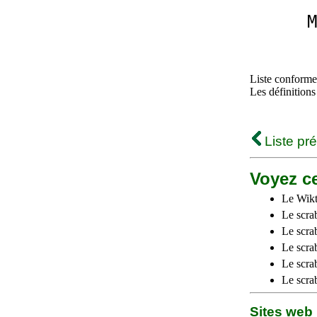
M
Liste conforme 
Les définitions
Liste pr
Voyez ce
Le Wikt
Le scra
Le scra
Le scrab
Le scra
Le scra
Sites we