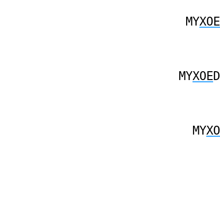
MY
XOE
MY
XOE
D
MY
XO