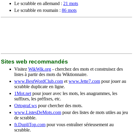
Le scrabble en allemand :
21 mots
Le scrabble en roumain :
86 mots
Sites web recommandés
Visitez
WikWik.org
- cherchez des mots et construisez des
listes à partir des mots du Wiktionnaire.
www.BestWordClub.com
et
www.Jette7.com
pour jouer au
scrabble duplicate en ligne.
1Mot.net
pour jouer avec les mots, les anagrammes, les
suffixes, les préfixes, etc.
Ortograf.ws
pour chercher des mots.
www.ListesDeMots.com
pour des listes de mots utiles au jeu
de scrabble.
fr.DupliTop.com
pour vous entraîner sérieusement au
scrabble.