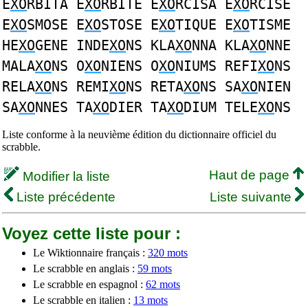
E
XO
RBITA E
XO
RBITE E
XO
RCISA E
XO
RCISE
E
XO
SMOSE E
XO
STOSE E
XO
TIQUE E
XO
TISME
HE
XO
GENE INDE
XO
NS KLA
XO
NNA KLA
XO
NNE
MALA
XO
NS O
XO
NIENS O
XO
NIUMS REFI
XO
NS
RELA
XO
NS REMI
XO
NS RETA
XO
NS SA
XO
NIEN
SA
XO
NNES TA
XO
DIER TA
XO
DIUM TELE
XO
NS
Liste conforme à la neuvième édition du dictionnaire officiel du
scrabble.
Haut de page
Modifier la liste
Liste précédente
Liste suivante
Voyez cette liste pour :
Le Wiktionnaire français :
320 mots
Le scrabble en anglais :
59 mots
Le scrabble en espagnol :
62 mots
Le scrabble en italien :
13 mots