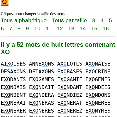
Cliquez pour changer la taille des mots
Tous alphabétique
Tous par taille
3
4
5
6
7
8
9
10
11
12
13
14
15
16
Il y a 52 mots de huit lettres contenant
XO
AI
XO
ISES ANNE
XO
NS A
XO
LOTLS A
XO
NAISE
DESA
XO
NS DETA
XO
NS E
XO
BASES E
XO
CRINE
E
XO
DANTS E
XO
GAMES E
XO
GAMIE E
XO
GENES
E
XO
NDAIS E
XO
NDAIT E
XO
NDANT E
XO
NDEES
E
XO
NDENT E
XO
NDERA E
XO
NDIEZ E
XO
NDONS
E
XO
NERAI E
XO
NERAS E
XO
NERAT E
XO
NEREE
E
XO
NERER E
XO
NERES E
XO
NEREZ E
XO
NYMES