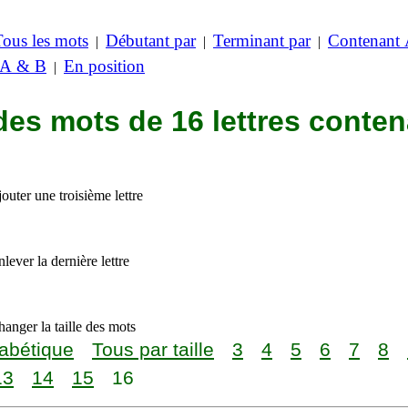
Tous les mots
Débutant par
Terminant par
Contenant
|
|
|
 A & B
En position
|
des mots de 16 lettres conte
outer une troisième lettre
lever la dernière lettre
anger la taille des mots
abétique
Tous par taille
3
4
5
6
7
8
13
14
15
16