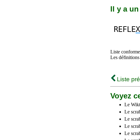
Il y a u
REFLE
X
Liste conforme 
Les définitions
Liste pr
Voyez ce
Le Wikt
Le scra
Le scra
Le scrab
Le scra