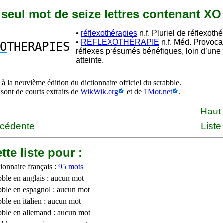
n seul mot de seize lettres contenant XO
•
réflexothérapies
n.f. Pluriel de réflexothé
•
RÉFLEXOTHÉRAPIE
n.f. Méd. Provoca
O
THERAPIES
réflexes présumés bénéfiques, loin d’une
atteinte.
à la neuvième édition du dictionnaire officiel du scrabble.
 sont de courts extraits de
WikWik.org
et de
1Mot.net
.
Haut
écédente
Liste
tte liste pour :
ionnaire français :
95 mots
bble en anglais : aucun mot
bble en espagnol : aucun mot
ble en italien : aucun mot
bble en allemand : aucun mot