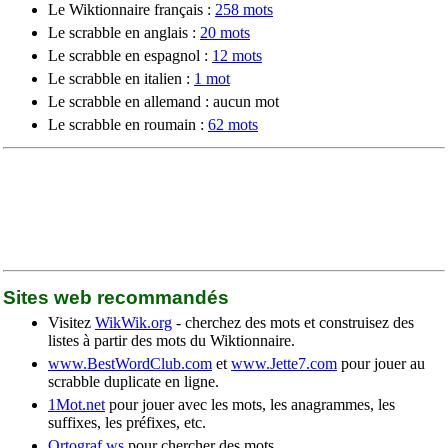
Le Wiktionnaire français :
258 mots
Le scrabble en anglais :
20 mots
Le scrabble en espagnol :
12 mots
Le scrabble en italien :
1 mot
Le scrabble en allemand : aucun mot
Le scrabble en roumain :
62 mots
Sites web recommandés
Visitez
WikWik.org
- cherchez des mots et construisez des
listes à partir des mots du Wiktionnaire.
www.BestWordClub.com
et
www.Jette7.com
pour jouer au
scrabble duplicate en ligne.
1Mot.net
pour jouer avec les mots, les anagrammes, les
suffixes, les préfixes, etc.
Ortograf.ws
pour chercher des mots.