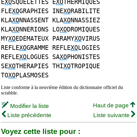
E
XO
SQUELETTES E
XO
THERMIQUES
FLE
XO
GRAPHIES INE
XO
RABILITE
KLA
XO
NNASSENT KLA
XO
NNASSIEZ
KLA
XO
NNERIONS LO
XO
DROMIQUES
MY
XO
EDEMATEUX PARAMY
XO
VIRUS
REFLE
XO
GRAMME REFLE
XO
LOGIES
REFLE
XO
LOGUES SA
XO
PHONISTES
SE
XO
THERAPIES THI
XO
TROPIQUE
TO
XO
PLASMOSES
Liste conforme à la neuvième édition du dictionnaire officiel du
scrabble.
Haut de page
Modifier la liste
Liste précédente
Liste suivante
Voyez cette liste pour :