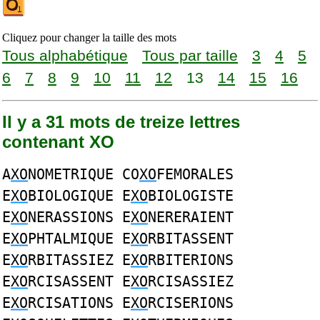
Cliquez pour changer la taille des mots
Tous alphabétique
Tous par taille
3
4
5
6
7
8
9
10
11
12
13
14
15
16
Il y a 31 mots de treize lettres
contenant XO
A
XO
NOMETRIQUE CO
XO
FEMORALES
E
XO
BIOLOGIQUE E
XO
BIOLOGISTE
E
XO
NERASSIONS E
XO
NERERAIENT
E
XO
PHTALMIQUE E
XO
RBITASSENT
E
XO
RBITASSIEZ E
XO
RBITERIONS
E
XO
RCISASSENT E
XO
RCISASSIEZ
E
XO
RCISATIONS E
XO
RCISERIONS