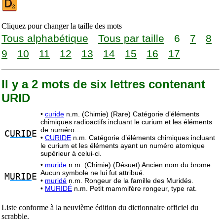
Cliquez pour changer la taille des mots
Tous alphabétique
Tous par taille
6
7
8
9
10
11
12
13
14
15
16
17
Il y a 2 mots de six lettres contenant
URID
•
curide
n.m. (Chimie) (Rare) Catégorie d’éléments
chimiques radioactifs incluant le curium et les éléments
de numéro…
C
URID
E
•
CURIDE
n.m. Catégorie d’éléments chimiques incluant
le curium et les éléments ayant un numéro atomique
supérieur à celui-ci.
•
muride
n.m. (Chimie) (Désuet) Ancien nom du brome.
Aucun symbole ne lui fut attribué.
M
URID
E
•
muridé
n.m. Rongeur de la famille des Muridés.
•
MURIDÉ
n.m. Petit mammifère rongeur, type rat.
Liste conforme à la neuvième édition du dictionnaire officiel du
scrabble.