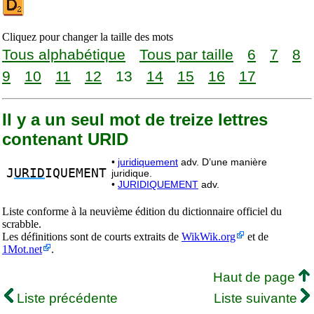
Cliquez pour changer la taille des mots
Tous alphabétique
Tous par taille
6
7
8
9
10
11
12
13
14
15
16
17
Il y a un seul mot de treize lettres
contenant URID
•
juridiquement
adv. D’une manière
J
URID
IQUEMENT
juridique.
•
JURIDIQUEMENT
adv.
Liste conforme à la neuvième édition du dictionnaire officiel du
scrabble.
Les définitions sont de courts extraits de
WikWik.org
et de
1Mot.net
.
Haut de page
Liste précédente
Liste suivante