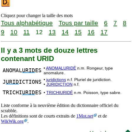
Cliquez pour changer la taille des mots
Tous alphabétique
Tous par taille
6
7
8
9
10
11
12
13
14
15
16
17
Il y a 3 mots de douze lettres
contenant URID
•
ANOMALURIDÉ
n.m. Rongeur, type
ANOMAL
URID
ES
anomalure.
•
juridictions
n.f. Pluriel de juridiction.
J
URID
ICTIONS
•
JURIDICTION
n.f.
TRICHI
URID
ES
•
TRICHIURIDÉ
n.m. Poisson, type sabre.
Liste conforme à la neuvième édition du dictionnaire officiel du
scrabble.
Les définitions sont de courts extraits de
1Mot.net
et de
WikWik.org
.