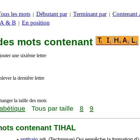
Tous les mots
Débutant par
Terminant par
Contenant
|
|
|
 A & B
En position
|
 des mots contenant
outer une sixième lettre
lever la dernière lettre
anger la taille des mots
abétique
Tous par taille
8
9
 mots contenant TIHAL
•
antihalo
adj. (Technique) Qui empêche la formation d’