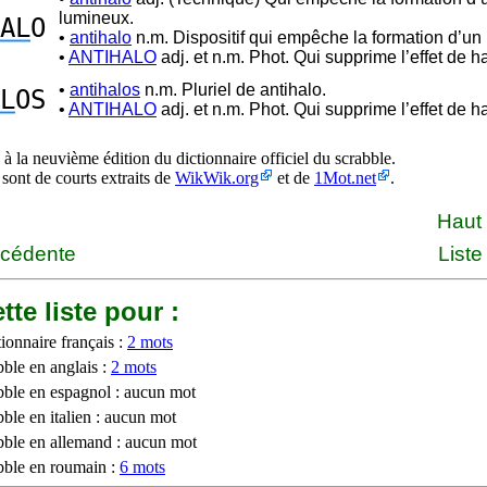
lumineux.
AL
O
•
antihalo
n.m. Dispositif qui empêche la formation d’un 
•
ANTIHALO
adj. et n.m. Phot. Qui supprime l’effet de ha
•
antihalos
n.m. Pluriel de antihalo.
L
OS
•
ANTIHALO
adj. et n.m. Phot. Qui supprime l’effet de ha
à la neuvième édition du dictionnaire officiel du scrabble.
 sont de courts extraits de
WikWik.org
et de
1Mot.net
.
Haut
écédente
Liste
tte liste pour :
ionnaire français :
2 mots
bble en anglais :
2 mots
bble en espagnol : aucun mot
ble en italien : aucun mot
bble en allemand : aucun mot
bble en roumain :
6 mots