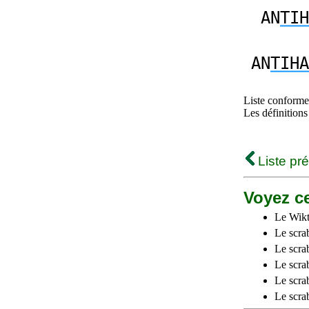
AN
TIH
AN
TIHA
Liste conforme 
Les définitions
Liste pr
Voyez ce
Le Wikt
Le scra
Le scra
Le scrab
Le scra
Le scra