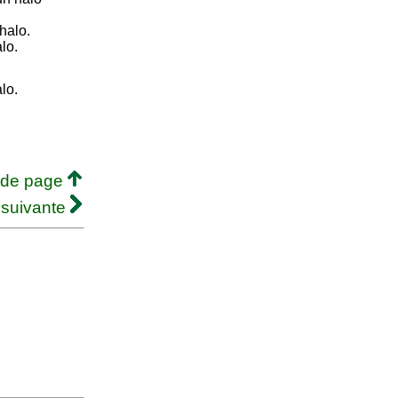
halo.
lo.
lo.
 de page
 suivante