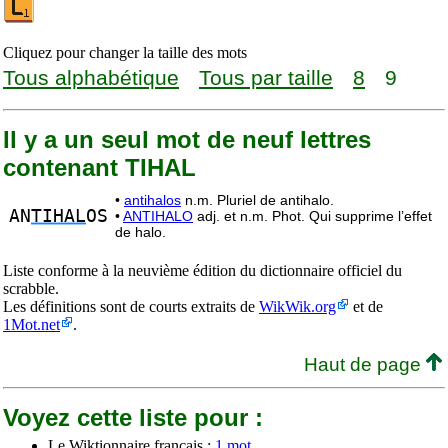
Cliquez pour changer la taille des mots
Tous alphabétique
Tous par taille
8
9
Il y a un seul mot de neuf lettres
contenant TIHAL
•
antihalos
n.m. Pluriel de antihalo.
AN
TIHAL
OS
•
ANTIHALO
adj. et n.m. Phot. Qui supprime l’effet
de halo.
Liste conforme à la neuvième édition du dictionnaire officiel du
scrabble.
Les définitions sont de courts extraits de
WikWik.org
et de
1Mot.net
.
Haut de page
Voyez cette liste pour :
Le Wiktionnaire français :
1 mot