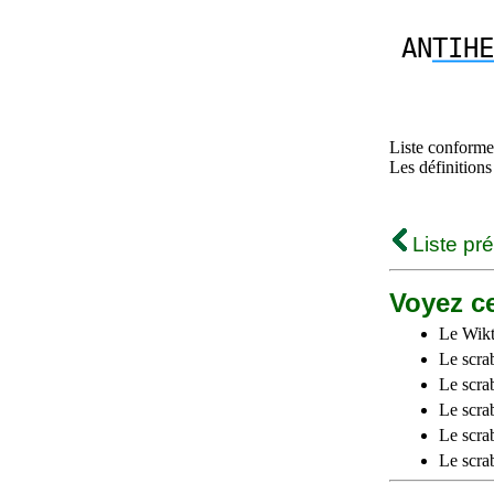
AN
TIHE
Liste conforme 
Les définitions
Liste pr
Voyez ce
Le Wikt
Le scra
Le scra
Le scrab
Le scra
Le scra