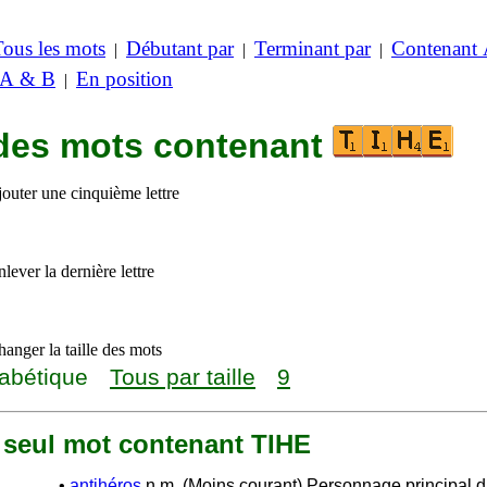
Tous les mots
Débutant par
Terminant par
Contenant
|
|
|
 A & B
En position
|
 des mots contenant
jouter une cinquième lettre
lever la dernière lettre
anger la taille des mots
abétique
Tous par taille
9
n seul mot contenant TIHE
•
antihéros
n.m. (Moins courant) Personnage principal 