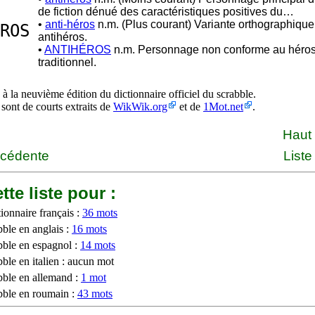
de fiction dénué des caractéristiques positives du…
•
anti-héros
n.m. (Plus courant) Variante orthographique
ROS
antihéros.
•
ANTIHÉROS
n.m. Personnage non conforme au héro
traditionnel.
à la neuvième édition du dictionnaire officiel du scrabble.
 sont de courts extraits de
WikWik.org
et de
1Mot.net
.
Haut
écédente
Liste
tte liste pour :
ionnaire français :
36 mots
bble en anglais :
16 mots
bble en espagnol :
14 mots
ble en italien : aucun mot
bble en allemand :
1 mot
bble en roumain :
43 mots