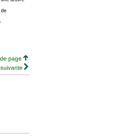
 de
s
 de page
 suivante