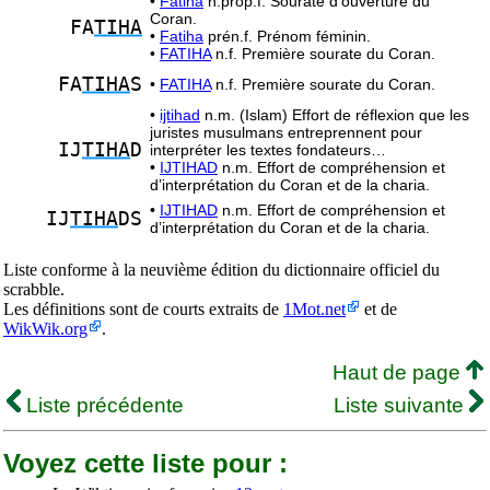
•
Fatiha
n.prop.f. Sourate d’ouverture du
Coran.
FA
TIHA
•
Fatiha
prén.f. Prénom féminin.
•
FATIHA
n.f. Première sourate du Coran.
FA
TIHA
S
•
FATIHA
n.f. Première sourate du Coran.
•
ijtihad
n.m. (Islam) Effort de réflexion que les
juristes musulmans entreprennent pour
IJ
TIHA
D
interpréter les textes fondateurs…
•
IJTIHAD
n.m. Effort de compréhension et
d’interprétation du Coran et de la charia.
•
IJTIHAD
n.m. Effort de compréhension et
IJ
TIHA
DS
d’interprétation du Coran et de la charia.
Liste conforme à la neuvième édition du dictionnaire officiel du
scrabble.
Les définitions sont de courts extraits de
1Mot.net
et de
WikWik.org
.
Haut de page
Liste précédente
Liste suivante
Voyez cette liste pour :