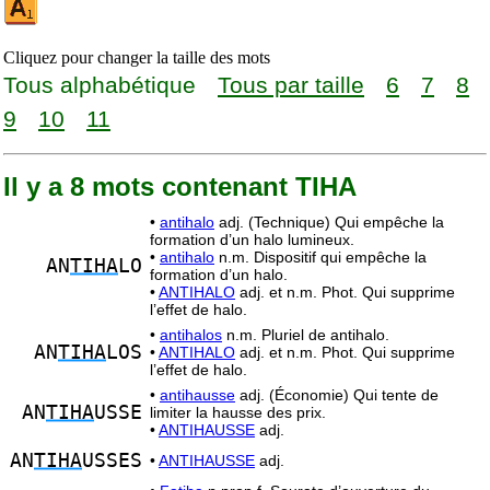
Cliquez pour changer la taille des mots
Tous alphabétique
Tous par taille
6
7
8
9
10
11
Il y a 8 mots contenant TIHA
•
antihalo
adj. (Technique) Qui empêche la
formation d’un halo lumineux.
•
antihalo
n.m. Dispositif qui empêche la
AN
TIHA
LO
formation d’un halo.
•
ANTIHALO
adj. et n.m. Phot. Qui supprime
l’effet de halo.
•
antihalos
n.m. Pluriel de antihalo.
AN
TIHA
LOS
•
ANTIHALO
adj. et n.m. Phot. Qui supprime
l’effet de halo.
•
antihausse
adj. (Économie) Qui tente de
AN
TIHA
USSE
limiter la hausse des prix.
•
ANTIHAUSSE
adj.
AN
TIHA
USSES
•
ANTIHAUSSE
adj.