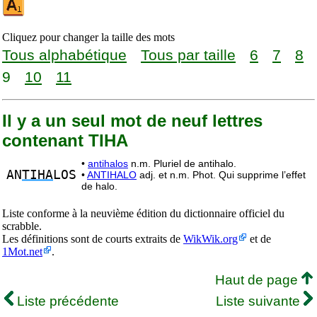
Cliquez pour changer la taille des mots
Tous alphabétique
Tous par taille
6
7
8
9
10
11
Il y a un seul mot de neuf lettres
contenant TIHA
•
antihalos
n.m. Pluriel de antihalo.
AN
TIHA
LOS
•
ANTIHALO
adj. et n.m. Phot. Qui supprime l’effet
de halo.
Liste conforme à la neuvième édition du dictionnaire officiel du
scrabble.
Les définitions sont de courts extraits de
WikWik.org
et de
1Mot.net
.
Haut de page
Liste précédente
Liste suivante