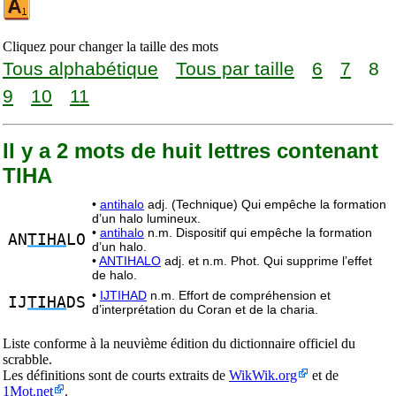
Cliquez pour changer la taille des mots
Tous alphabétique
Tous par taille
6
7
8
9
10
11
Il y a 2 mots de huit lettres contenant
TIHA
•
antihalo
adj. (Technique) Qui empêche la formation
d’un halo lumineux.
•
antihalo
n.m. Dispositif qui empêche la formation
AN
TIHA
LO
d’un halo.
•
ANTIHALO
adj. et n.m. Phot. Qui supprime l’effet
de halo.
•
IJTIHAD
n.m. Effort de compréhension et
IJ
TIHA
DS
d’interprétation du Coran et de la charia.
Liste conforme à la neuvième édition du dictionnaire officiel du
scrabble.
Les définitions sont de courts extraits de
WikWik.org
et de
1Mot.net
.