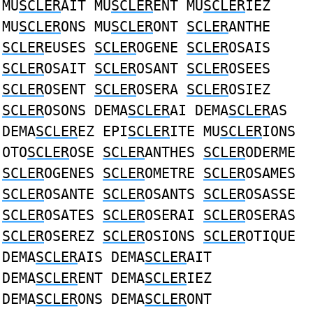
MU
SCLER
AIT MU
SCLER
ENT MU
SCLER
IEZ
MU
SCLER
ONS MU
SCLER
ONT
SCLER
ANTHE
SCLER
EUSES
SCLER
OGENE
SCLER
OSAIS
SCLER
OSAIT
SCLER
OSANT
SCLER
OSEES
SCLER
OSENT
SCLER
OSERA
SCLER
OSIEZ
SCLER
OSONS DEMA
SCLER
AI DEMA
SCLER
AS
DEMA
SCLER
EZ EPI
SCLER
ITE MU
SCLER
IONS
OTO
SCLER
OSE
SCLER
ANTHES
SCLER
ODERME
SCLER
OGENES
SCLER
OMETRE
SCLER
OSAMES
SCLER
OSANTE
SCLER
OSANTS
SCLER
OSASSE
SCLER
OSATES
SCLER
OSERAI
SCLER
OSERAS
SCLER
OSEREZ
SCLER
OSIONS
SCLER
OTIQUE
DEMA
SCLER
AIS DEMA
SCLER
AIT
DEMA
SCLER
ENT DEMA
SCLER
IEZ
DEMA
SCLER
ONS DEMA
SCLER
ONT