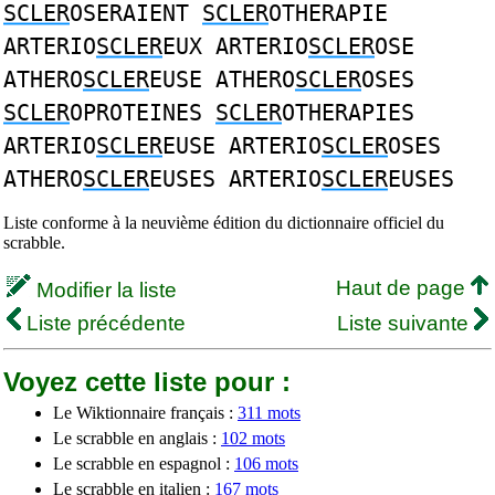
SCLER
OSERAIENT
SCLER
OTHERAPIE
ARTERIO
SCLER
EUX ARTERIO
SCLER
OSE
ATHERO
SCLER
EUSE ATHERO
SCLER
OSES
SCLER
OPROTEINES
SCLER
OTHERAPIES
ARTERIO
SCLER
EUSE ARTERIO
SCLER
OSES
ATHERO
SCLER
EUSES ARTERIO
SCLER
EUSES
Liste conforme à la neuvième édition du dictionnaire officiel du
scrabble.
Haut de page
Modifier la liste
Liste précédente
Liste suivante
Voyez cette liste pour :
Le Wiktionnaire français :
311 mots
Le scrabble en anglais :
102 mots
Le scrabble en espagnol :
106 mots
Le scrabble en italien :
167 mots