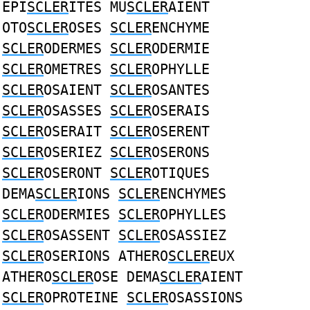
EPI
SCLER
ITES MU
SCLER
AIENT
OTO
SCLER
OSES
SCLER
ENCHYME
SCLER
ODERMES
SCLER
ODERMIE
SCLER
OMETRES
SCLER
OPHYLLE
SCLER
OSAIENT
SCLER
OSANTES
SCLER
OSASSES
SCLER
OSERAIS
SCLER
OSERAIT
SCLER
OSERENT
SCLER
OSERIEZ
SCLER
OSERONS
SCLER
OSERONT
SCLER
OTIQUES
DEMA
SCLER
IONS
SCLER
ENCHYMES
SCLER
ODERMIES
SCLER
OPHYLLES
SCLER
OSASSENT
SCLER
OSASSIEZ
SCLER
OSERIONS ATHERO
SCLER
EUX
ATHERO
SCLER
OSE DEMA
SCLER
AIENT
SCLER
OPROTEINE
SCLER
OSASSIONS