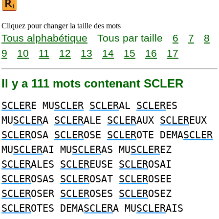
Cliquez pour changer la taille des mots
Tous alphabétique
Tous par taille
6
7
8
9
10
11
12
13
14
15
16
17
Il y a 111 mots contenant SCLER
SCLER
E MU
SCLER
SCLER
AL
SCLER
ES
MU
SCLER
A
SCLER
ALE
SCLER
AUX
SCLER
EUX
SCLER
OSA
SCLER
OSE
SCLER
OTE DEMA
SCLER
MU
SCLER
AI MU
SCLER
AS MU
SCLER
EZ
SCLER
ALES
SCLER
EUSE
SCLER
OSAI
SCLER
OSAS
SCLER
OSAT
SCLER
OSEE
SCLER
OSER
SCLER
OSES
SCLER
OSEZ
SCLER
OTES DEMA
SCLER
A MU
SCLER
AIS