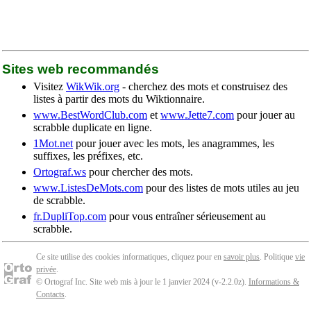
Sites web recommandés
Visitez
WikWik.org
- cherchez des mots et construisez des
listes à partir des mots du Wiktionnaire.
www.BestWordClub.com
et
www.Jette7.com
pour jouer au
scrabble duplicate en ligne.
1Mot.net
pour jouer avec les mots, les anagrammes, les
suffixes, les préfixes, etc.
Ortograf.ws
pour chercher des mots.
www.ListesDeMots.com
pour des listes de mots utiles au jeu
de scrabble.
fr.DupliTop.com
pour vous entraîner sérieusement au
scrabble.
Ce site utilise des cookies informatiques, cliquez pour en
savoir plus
. Politique
vie
privée
.
© Ortograf Inc. Site web mis à jour le 1 janvier 2024 (v-2.2.0
z
).
Informations &
Contacts
.