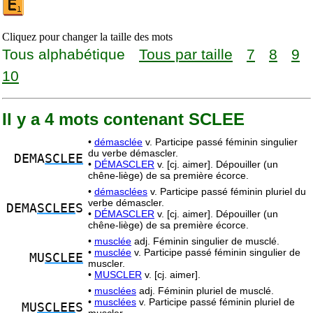
Cliquez pour changer la taille des mots
Tous alphabétique
Tous par taille
7
8
9
10
Il y a 4 mots contenant SCLEE
•
démasclée
v. Participe passé féminin singulier
du verbe démascler.
DEMA
SCLEE
•
DÉMASCLER
v. [cj. aimer]. Dépouiller (un
chêne-liège) de sa première écorce.
•
démasclées
v. Participe passé féminin pluriel du
verbe démascler.
DEMA
SCLEE
S
•
DÉMASCLER
v. [cj. aimer]. Dépouiller (un
chêne-liège) de sa première écorce.
•
musclée
adj. Féminin singulier de musclé.
•
musclée
v. Participe passé féminin singulier de
MU
SCLEE
muscler.
•
MUSCLER
v. [cj. aimer].
•
musclées
adj. Féminin pluriel de musclé.
•
musclées
v. Participe passé féminin pluriel de
MU
SCLEE
S