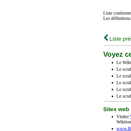
Liste conforme 
Les définitions
Liste pr
Voyez ce
Le Wikt
Le scra
Le scra
Le scrab
Le scra
Le scra
Sites we
Visitez
Wiktion
www.Be