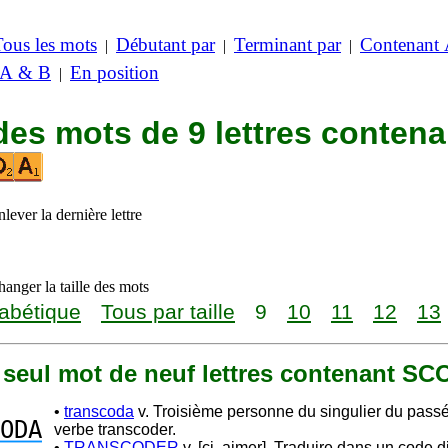
Tous les mots
Débutant par
Terminant par
Contenant
|
|
|
 A & B
En position
|
des mots de 9 lettres contena
lever la dernière lettre
anger la taille des mots
abétique
Tous par taille
9
10
11
12
13
n seul mot de neuf lettres contenant S
•
transcoda
v. Troisième personne du singulier du pass
ODA
verbe transcoder.
•
TRANSCODER
v. [cj. aimer]. Traduire dans un code di