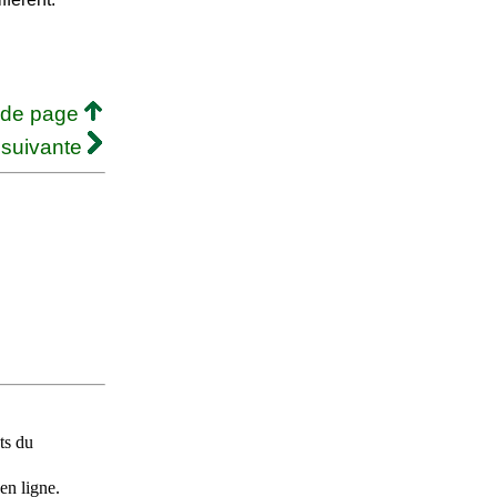
 de page
 suivante
ts du
en ligne.