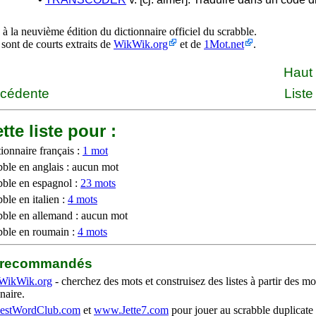
à la neuvième édition du dictionnaire officiel du scrabble.
 sont de courts extraits de
WikWik.org
et de
1Mot.net
.
Haut
écédente
Liste
tte liste pour :
ionnaire français :
1 mot
bble en anglais : aucun mot
bble en espagnol :
23 mots
ble en italien :
4 mots
bble en allemand : aucun mot
bble en roumain :
4 mots
b recommandés
WikWik.org
- cherchez des mots et construisez des listes à partir des mo
naire.
stWordClub.com
et
www.Jette7.com
pour jouer au scrabble duplicate 