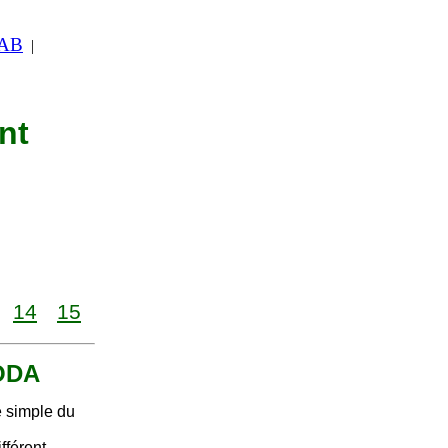
 AB
|
nt
14
15
CODA
é simple du
fférent.