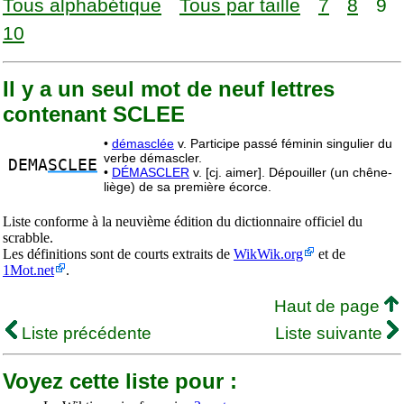
Tous alphabétique
Tous par taille
7
8
9
10
Il y a un seul mot de neuf lettres
contenant SCLEE
•
démasclée
v. Participe passé féminin singulier du
verbe démascler.
DEMA
SCLEE
•
DÉMASCLER
v. [cj. aimer]. Dépouiller (un chêne-
liège) de sa première écorce.
Liste conforme à la neuvième édition du dictionnaire officiel du
scrabble.
Les définitions sont de courts extraits de
WikWik.org
et de
1Mot.net
.
Haut de page
Liste précédente
Liste suivante
Voyez cette liste pour :