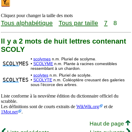
Cliquez pour changer la taille des mots
Tous alphabétique
Tous par taille
7
8
Il y a 2 mots de huit lettres contenant
SCOLY
•
scolymes
n.m. Pluriel de scolyme.
SCOLY
MES
•
SCOLYME
n.m. Plante à racines comestibles
ressemblant à un chardon.
•
scolytes
n.m. Pluriel de scolyte.
SCOLY
TES
•
SCOLYTE
n.m. Coléoptère creusant des galeries
sous l’écorce des arbres.
Liste conforme à la neuvième édition du dictionnaire officiel du
scrabble.
Les définitions sont de courts extraits de
WikWik.org
et de
1Mot.net
.
Haut de page