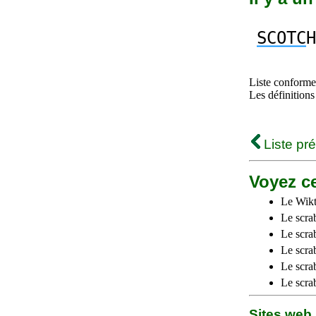
SCOTC
H
Liste conforme 
Les définitions
Liste pr
Voyez ce
Le Wikt
Le scra
Le scra
Le scrab
Le scra
Le scra
Sites we