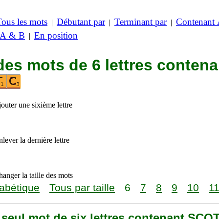
Tous les mots
Débutant par
Terminant par
Contenant
|
|
|
 A & B
En position
|
des mots de 6 lettres contena
outer une sixième lettre
lever la dernière lettre
anger la taille des mots
abétique
Tous par taille
6
7
8
9
10
1
n seul mot de six lettres contenant SCO