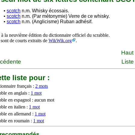
•
scotch
n.m. Whisky écossais.
•
scotch
n.m. (Par métonymie) Verre de ce whisky.
•
scotch
n.m. (Anglicisme) Ruban adhésif.
à la neuvième édition du dictionnaire officiel du scrabble.
 sont de courts extraits de
WikWik.org
.
Haut
écédente
Liste
tte liste pour :
ionnaire français :
2 mots
bble en anglais :
1 mot
bble en espagnol : aucun mot
ble en italien :
1 mot
bble en allemand :
1 mot
bble en roumain :
1 mot
b recommandés