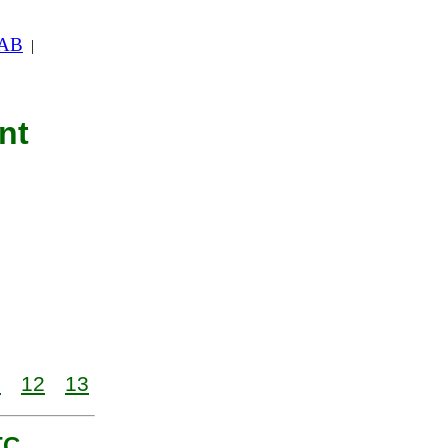
 AB
|
nt
1
12
13
TC