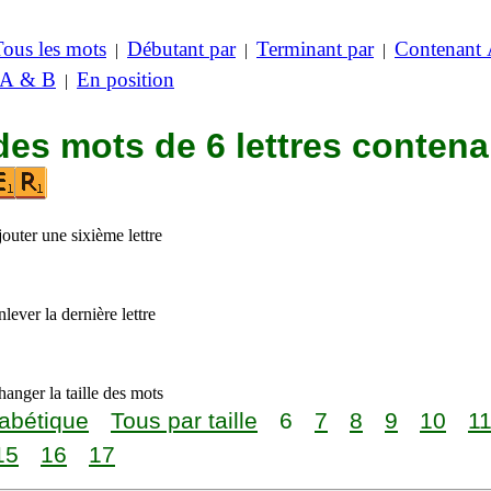
Tous les mots
Débutant par
Terminant par
Contenant
|
|
|
 A & B
En position
|
des mots de 6 lettres contena
outer une sixième lettre
lever la dernière lettre
anger la taille des mots
abétique
Tous par taille
6
7
8
9
10
1
15
16
17