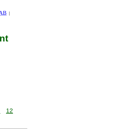
 AB
|
nt
1
12