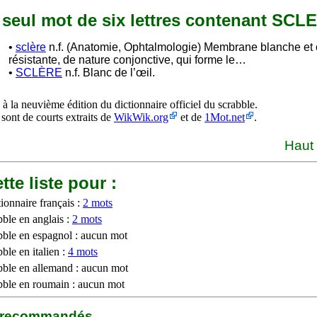
n seul mot de six lettres contenant SCL
•
sclère
n.f. (Anatomie, Ophtalmologie) Membrane blanche et
résistante, de nature conjonctive, qui forme le…
•
SCLÈRE
n.f. Blanc de l’œil.
à la neuvième édition du dictionnaire officiel du scrabble.
 sont de courts extraits de
WikWik.org
et de
1Mot.net
.
Haut
tte liste pour :
ionnaire français :
2 mots
bble en anglais :
2 mots
bble en espagnol : aucun mot
ble en italien :
4 mots
bble en allemand : aucun mot
bble en roumain : aucun mot
b recommandés