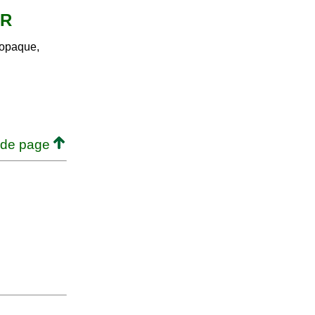
ER
 opaque,
 de page