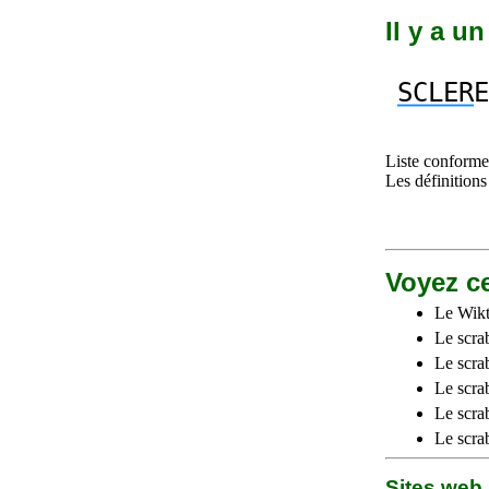
Il y a u
SCLER
E
Liste conforme 
Les définitions
Voyez ce
Le Wikt
Le scra
Le scra
Le scrab
Le scra
Le scra
Sites we