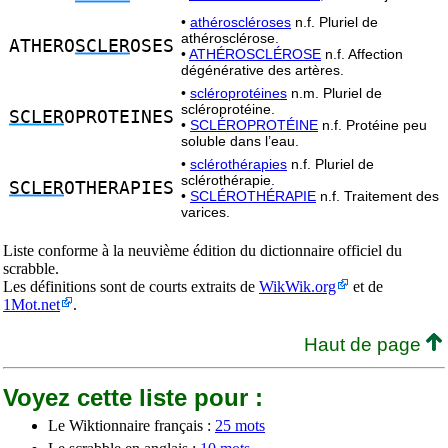
•
athéroscléroses
n.f. Pluriel de
athérosclérose.
ATHERO
SCLER
OSES
•
ATHÉROSCLÉROSE
n.f. Affection
dégénérative des artères.
•
scléroprotéines
n.m. Pluriel de
scléroprotéine.
SCLER
OPROTEINES
•
SCLÉROPROTÉINE
n.f. Protéine peu
soluble dans l’eau.
•
sclérothérapies
n.f. Pluriel de
sclérothérapie.
SCLER
OTHERAPIES
•
SCLÉROTHÉRAPIE
n.f. Traitement des
varices.
Liste conforme à la neuvième édition du dictionnaire officiel du
scrabble.
Les définitions sont de courts extraits de
WikWik.org
et de
1Mot.net
.
Haut de page
Voyez cette liste pour :
Le Wiktionnaire français :
25 mots