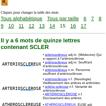
Cliquez pour changer la taille des mots
Tous alphabétique
Tous par taille
6
7
8
9
10
11
12
13
14
15
16
17
Il y a 6 mots de quinze lettres
contenant SCLER
•
artérioscléreux
adj.m. (Médecine) Qui
a rapport à l’artériosclérose.
•
artérioscléreux
adj.m. Souffrant
ARTERIO
SCLER
EUX
d’artériosclérose.
•
artérioscléreux
n.m. Personne
souffrant d’artériosclérose.
•
artériosclérose
n.f. (Nosologie)
Vieillissement des artères et artérioles.
•
artério-sclérose
n.f. Variante de
ARTERIO
SCLER
OSE
artériosclérose.
•
ARTÉRIOSCLÉROSE
n.f.
Durcissement des artères.
ATHERO
SCLER
EUSE
•
ATHÉROSCLÉREUX,
EUSE adj.