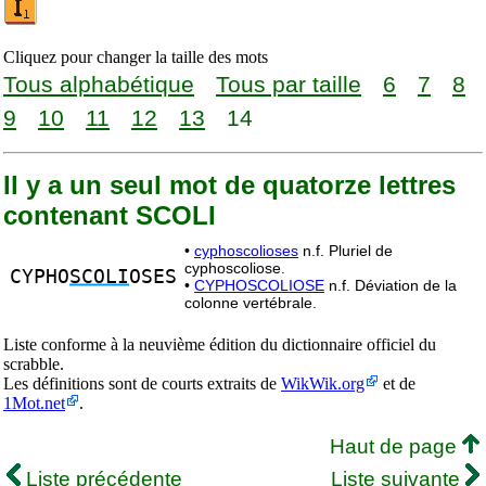
Cliquez pour changer la taille des mots
Tous alphabétique
Tous par taille
6
7
8
9
10
11
12
13
14
Il y a un seul mot de quatorze lettres
contenant SCOLI
•
cyphoscolioses
n.f. Pluriel de
cyphoscoliose.
CYPHO
SCOLI
OSES
•
CYPHOSCOLIOSE
n.f. Déviation de la
colonne vertébrale.
Liste conforme à la neuvième édition du dictionnaire officiel du
scrabble.
Les définitions sont de courts extraits de
WikWik.org
et de
1Mot.net
.
Haut de page
Liste précédente
Liste suivante