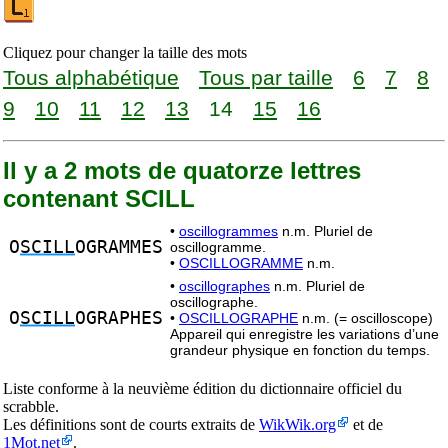
Cliquez pour changer la taille des mots
Tous alphabétique
Tous par taille
6
7
8
9
10
11
12
13
14
15
16
Il y a 2 mots de quatorze lettres
contenant SCILL
•
oscillogrammes
n.m. Pluriel de
O
SCILL
OGRAMMES
oscillogramme.
•
OSCILLOGRAMME
n.m.
•
oscillographes
n.m. Pluriel de
oscillographe.
O
SCILL
OGRAPHES
•
OSCILLOGRAPHE
n.m. (= oscilloscope)
Appareil qui enregistre les variations d’une
grandeur physique en fonction du temps.
Liste conforme à la neuvième édition du dictionnaire officiel du
scrabble.
Les définitions sont de courts extraits de
WikWik.org
et de
1Mot.net
.