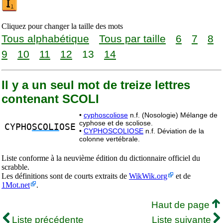
Cliquez pour changer la taille des mots
Tous alphabétique
Tous par taille
6
7
8
9
10
11
12
13
14
Il y a un seul mot de treize lettres
contenant SCOLI
•
cyphoscoliose
n.f. (Nosologie) Mélange de
cyphose et de scoliose.
CYPHO
SCOLI
OSE
•
CYPHOSCOLIOSE
n.f. Déviation de la
colonne vertébrale.
Liste conforme à la neuvième édition du dictionnaire officiel du
scrabble.
Les définitions sont de courts extraits de
WikWik.org
et de
1Mot.net
.
Haut de page
Liste précédente
Liste suivante