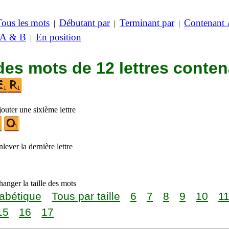
Tous les mots
Débutant par
Terminant par
Contenant
|
|
|
 A & B
En position
|
des mots de 12 lettres conte
outer une sixième lettre
lever la dernière lettre
anger la taille des mots
abétique
Tous par taille
6
7
8
9
10
1
15
16
17