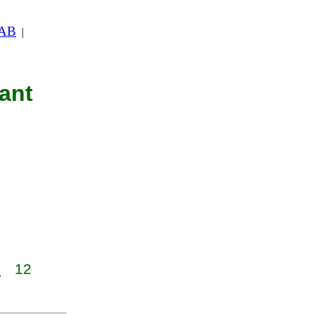
 AB
|
nant
1
12