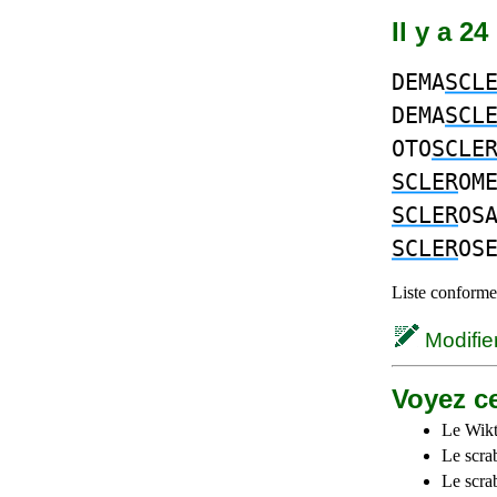
Il y a 2
DEMA
SCL
DEMA
SCL
OTO
SCLE
SCLER
OM
SCLER
OS
SCLER
OS
Liste conforme 
Modifier 
Voyez ce
Le Wikt
Le scra
Le scra