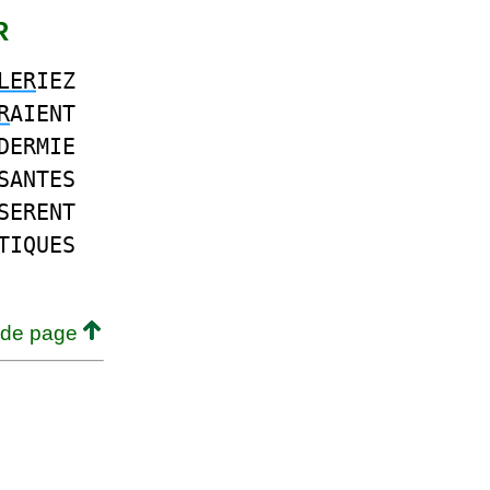
R
LER
IEZ
R
AIENT
DERMIE
SANTES
SERENT
TIQUES
 de page