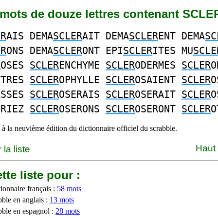
4 mots de douze lettres contenant SCLE
ER
AIS DEMA
SCLER
AIT DEMA
SCLER
ENT DEMA
SC
ER
ONS DEMA
SCLER
ONT EPI
SCLER
ITES MU
SCLE
R
OSES
SCLER
ENCHYME
SCLER
ODERMES
SCLER
O
ETRES
SCLER
OPHYLLE
SCLER
OSAIENT
SCLER
O
ASSES
SCLER
OSERAIS
SCLER
OSERAIT
SCLER
O
ERIEZ
SCLER
OSERONS
SCLER
OSERONT
SCLER
O
à la neuvième édition du dictionnaire officiel du scrabble.
Haut
la liste
tte liste pour :
ionnaire français :
58 mots
bble en anglais :
13 mots
bble en espagnol :
28 mots