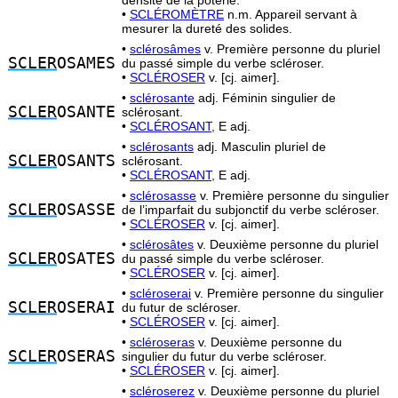
densité de la poterie.
•
SCLÉROMÈTRE
n.m. Appareil servant à
mesurer la dureté des solides.
•
sclérosâmes
v. Première personne du pluriel
SCLER
OSAMES
du passé simple du verbe scléroser.
•
SCLÉROSER
v. [cj. aimer].
•
sclérosante
adj. Féminin singulier de
SCLER
OSANTE
sclérosant.
•
SCLÉROSANT,
E adj.
•
sclérosants
adj. Masculin pluriel de
SCLER
OSANTS
sclérosant.
•
SCLÉROSANT,
E adj.
•
sclérosasse
v. Première personne du singulier
SCLER
OSASSE
de l’imparfait du subjonctif du verbe scléroser.
•
SCLÉROSER
v. [cj. aimer].
•
sclérosâtes
v. Deuxième personne du pluriel
SCLER
OSATES
du passé simple du verbe scléroser.
•
SCLÉROSER
v. [cj. aimer].
•
scléroserai
v. Première personne du singulier
SCLER
OSERAI
du futur de scléroser.
•
SCLÉROSER
v. [cj. aimer].
•
scléroseras
v. Deuxième personne du
SCLER
OSERAS
singulier du futur du verbe scléroser.
•
SCLÉROSER
v. [cj. aimer].
•
scléroserez
v. Deuxième personne du pluriel