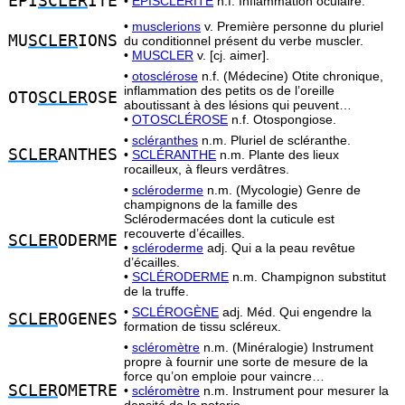
EPI
SCLER
ITE
•
ÉPISCLÉRITE
n.f. Inflammation oculaire.
•
musclerions
v. Première personne du pluriel
MU
SCLER
IONS
du conditionnel présent du verbe muscler.
•
MUSCLER
v. [cj. aimer].
•
otosclérose
n.f. (Médecine) Otite chronique,
inflammation des petits os de l’oreille
OTO
SCLER
OSE
aboutissant à des lésions qui peuvent…
•
OTOSCLÉROSE
n.f. Otospongiose.
•
scléranthes
n.m. Pluriel de scléranthe.
SCLER
ANTHES
•
SCLÉRANTHE
n.m. Plante des lieux
rocailleux, à fleurs verdâtres.
•
scléroderme
n.m. (Mycologie) Genre de
champignons de la famille des
Sclérodermacées dont la cuticule est
recouverte d’écailles.
SCLER
ODERME
•
scléroderme
adj. Qui a la peau revêtue
d’écailles.
•
SCLÉRODERME
n.m. Champignon substitut
de la truffe.
•
SCLÉROGÈNE
adj. Méd. Qui engendre la
SCLER
OGENES
formation de tissu scléreux.
•
scléromètre
n.m. (Minéralogie) Instrument
propre à fournir une sorte de mesure de la
force qu’on emploie pour vaincre…
SCLER
OMETRE
•
scléromètre
n.m. Instrument pour mesurer la