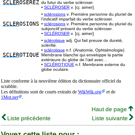
SCLER
OSEREZ
du futur du verbe scléroser.
•
SCLÉROSER
v. [cj. aimer].
•
sclérosions
v. Première personne du pluriel de
l’indicatif imparfait du verbe scléroser.
SCLER
OSIONS
•
sclérosions
v. Première personne du pluriel du
subjonctif présent du verbe scléroser.
•
SCLÉROSER
v. [cj. aimer].
•
sclérotique
adj. Qui fait preuve de dureté,
sclérifié.
•
sclérotique
n.f. (Anatomie, Ophtalmologie)
SCLER
OTIQUE
Membrane blanche qui enveloppe la partie
extérieure du globe de l’œil avec…
•
SCLÉROTIQUE
n.f. Membrane externe du
globe oculaire.
Liste conforme à la neuvième édition du dictionnaire officiel du
scrabble.
Les définitions sont de courts extraits de
WikWik.org
et de
1Mot.net
.
Haut de page
Liste précédente
Liste suivante
Voyez cette liste pour :