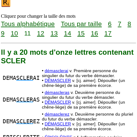
Cliquez pour changer la taille des mots
Tous alphabétique
Tous par taille
6
7
8
9
10
11
12
13
14
15
16
17
Il y a 20 mots d'onze lettres contenant
SCLER
•
démasclerai
v. Première personne du
singulier du futur du verbe démascler.
DEMA
SCLER
AI
•
DÉMASCLER
v. [cj. aimer]. Dépouiller (un
chêne-liège) de sa première écorce.
•
démascleras
v. Deuxième personne du
singulier du futur du verbe démascler.
DEMA
SCLER
AS
•
DÉMASCLER
v. [cj. aimer]. Dépouiller (un
chêne-liège) de sa première écorce.
•
démasclerez
v. Deuxième personne du pluriel
du futur du verbe démascler.
DEMA
SCLER
EZ
•
DÉMASCLER
v. [cj. aimer]. Dépouiller (un
chêne-liège) de sa première écorce.