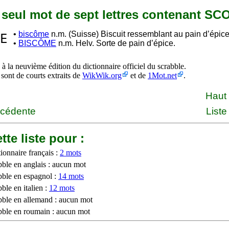
n seul mot de sept lettres contenant S
•
biscôme
n.m. (Suisse) Biscuit ressemblant au pain d’épice
E
•
BISCÔME
n.m. Helv. Sorte de pain d’épice.
à la neuvième édition du dictionnaire officiel du scrabble.
 sont de courts extraits de
WikWik.org
et de
1Mot.net
.
Haut
écédente
Liste
tte liste pour :
ionnaire français :
2 mots
bble en anglais : aucun mot
bble en espagnol :
14 mots
ble en italien :
12 mots
bble en allemand : aucun mot
bble en roumain : aucun mot