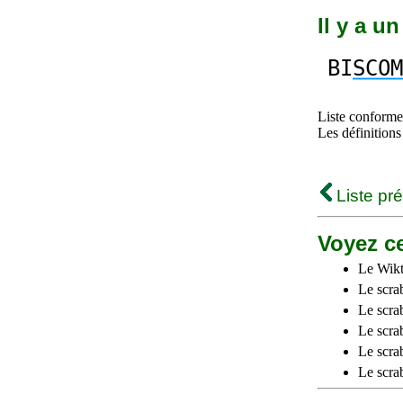
Il y a u
BI
SCOM
Liste conforme 
Les définitions
Liste pr
Voyez ce
Le Wikt
Le scra
Le scra
Le scrab
Le scra
Le scra