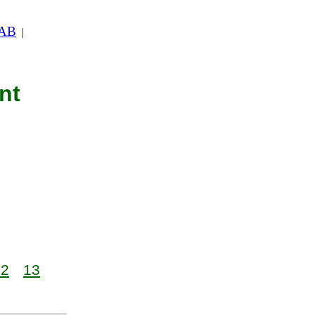
 AB
|
nt
12
13