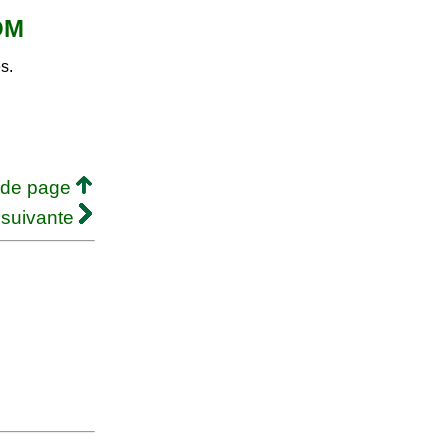
COM
s.
 de page
 suivante