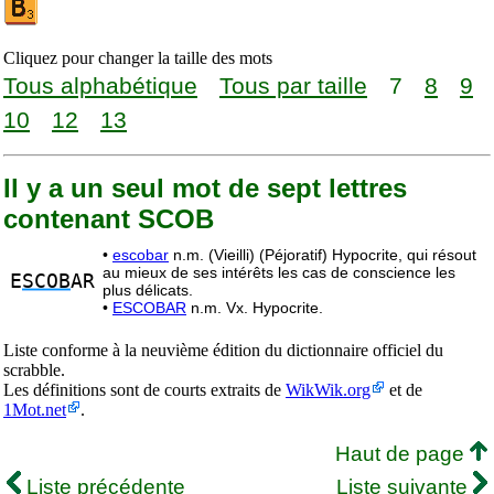
Cliquez pour changer la taille des mots
Tous alphabétique
Tous par taille
7
8
9
10
12
13
Il y a un seul mot de sept lettres
contenant SCOB
•
escobar
n.m. (Vieilli) (Péjoratif) Hypocrite, qui résout
au mieux de ses intérêts les cas de conscience les
E
SCOB
AR
plus délicats.
•
ESCOBAR
n.m. Vx. Hypocrite.
Liste conforme à la neuvième édition du dictionnaire officiel du
scrabble.
Les définitions sont de courts extraits de
WikWik.org
et de
1Mot.net
.
Haut de page
Liste précédente
Liste suivante