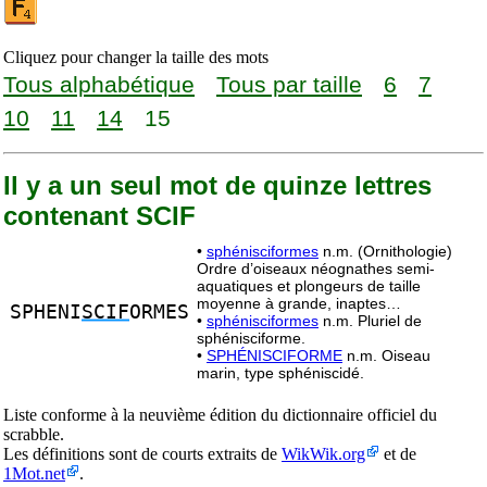
Cliquez pour changer la taille des mots
Tous alphabétique
Tous par taille
6
7
10
11
14
15
Il y a un seul mot de quinze lettres
contenant SCIF
•
sphénisciformes
n.m. (Ornithologie)
Ordre d’oiseaux néognathes semi-
aquatiques et plongeurs de taille
moyenne à grande, inaptes…
SPHENI
SCIF
ORMES
•
sphénisciformes
n.m. Pluriel de
sphénisciforme.
•
SPHÉNISCIFORME
n.m. Oiseau
marin, type sphéniscidé.
Liste conforme à la neuvième édition du dictionnaire officiel du
scrabble.
Les définitions sont de courts extraits de
WikWik.org
et de
1Mot.net
.