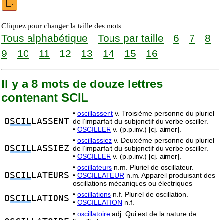
Cliquez pour changer la taille des mots
Tous alphabétique
Tous par taille
6
7
8
9
10
11
12
13
14
15
16
Il y a 8 mots de douze lettres
contenant SCIL
•
oscillassent
v. Troisième personne du pluriel
O
SCIL
LASSENT
de l’imparfait du subjonctif du verbe osciller.
•
OSCILLER
v. (p.p.inv.) [cj. aimer].
•
oscillassiez
v. Deuxième personne du pluriel
O
SCIL
LASSIEZ
de l’imparfait du subjonctif du verbe osciller.
•
OSCILLER
v. (p.p.inv.) [cj. aimer].
•
oscillateurs
n.m. Pluriel de oscillateur.
O
SCIL
LATEURS
•
OSCILLATEUR
n.m. Appareil produisant des
oscillations mécaniques ou électriques.
•
oscillations
n.f. Pluriel de oscillation.
O
SCIL
LATIONS
•
OSCILLATION
n.f.
•
oscillatoire
adj. Qui est de la nature de