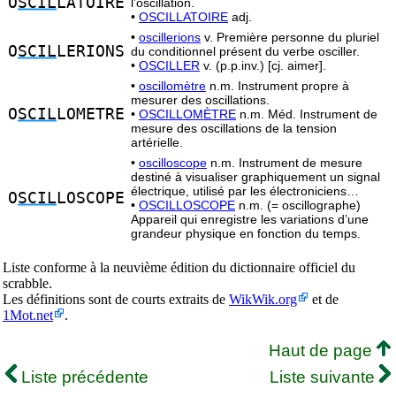
O
SCIL
LATOIRE
l’oscillation.
•
OSCILLATOIRE
adj.
•
oscillerions
v. Première personne du pluriel
O
SCIL
LERIONS
du conditionnel présent du verbe osciller.
•
OSCILLER
v. (p.p.inv.) [cj. aimer].
•
oscillomètre
n.m. Instrument propre à
mesurer des oscillations.
O
SCIL
LOMETRE
•
OSCILLOMÈTRE
n.m. Méd. Instrument de
mesure des oscillations de la tension
artérielle.
•
oscilloscope
n.m. Instrument de mesure
destiné à visualiser graphiquement un signal
électrique, utilisé par les électroniciens…
O
SCIL
LOSCOPE
•
OSCILLOSCOPE
n.m. (= oscillographe)
Appareil qui enregistre les variations d’une
grandeur physique en fonction du temps.
Liste conforme à la neuvième édition du dictionnaire officiel du
scrabble.
Les définitions sont de courts extraits de
WikWik.org
et de
1Mot.net
.
Haut de page
Liste précédente
Liste suivante