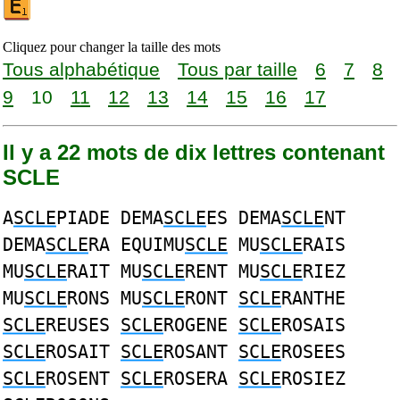
Cliquez pour changer la taille des mots
Tous alphabétique
Tous par taille
6
7
8
9
10
11
12
13
14
15
16
17
Il y a 22 mots de dix lettres contenant
SCLE
A
SCLE
PIADE DEMA
SCLE
ES DEMA
SCLE
NT
DEMA
SCLE
RA EQUIMU
SCLE
MU
SCLE
RAIS
MU
SCLE
RAIT MU
SCLE
RENT MU
SCLE
RIEZ
MU
SCLE
RONS MU
SCLE
RONT
SCLE
RANTHE
SCLE
REUSES
SCLE
ROGENE
SCLE
ROSAIS
SCLE
ROSAIT
SCLE
ROSANT
SCLE
ROSEES
SCLE
ROSENT
SCLE
ROSERA
SCLE
ROSIEZ