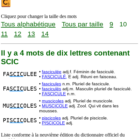
Cliquez pour changer la taille des mots
Tous alphabétique
Tous par taille
9
10
11
12
13
14
Il y a 4 mots de dix lettres contenant
SCIC
•
fasciculée
adj.f. Féminin de fasciculé.
FA
SCIC
ULEE
•
FASCICULÉ,
E adj. Réuni en faisceau.
•
fascicules
n.m. Pluriel de fascicule.
FA
SCIC
ULES
•
fasciculés
adj.m. Masculin pluriel de fasciculé.
•
FASCICULE
n.m.
•
muscicoles
adj. Pluriel de muscicole.
MU
SCIC
OLES
•
MUSCICOLE
adj. Zool. Qui vit dans les
mousses.
•
piscicoles
adj. Pluriel de piscicole.
PI
SCIC
OLES
•
PISCICOLE
adj.
Liste conforme à la neuvième édition du dictionnaire officiel du