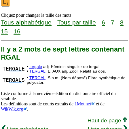
Cliquez pour changer la taille des mots
Tous alphabétique
Tous par taille
6
7
8
15
16
Il y a 2 mots de sept lettres contenant
RGAL
•
tergale
adj. Féminin singulier de tergal.
TE
RGAL
E
•
TERGAL,
E, AUX adj. Zool. Relatif au dos.
•
TERGAL,
S n.m. (Nom déposé) Fibre synthétique de
TE
RGAL
S
polyester.
Liste conforme à la neuvième édition du dictionnaire officiel du
scrabble.
Les définitions sont de courts extraits de
1Mot.net
et de
WikWik.org
.
Haut de page