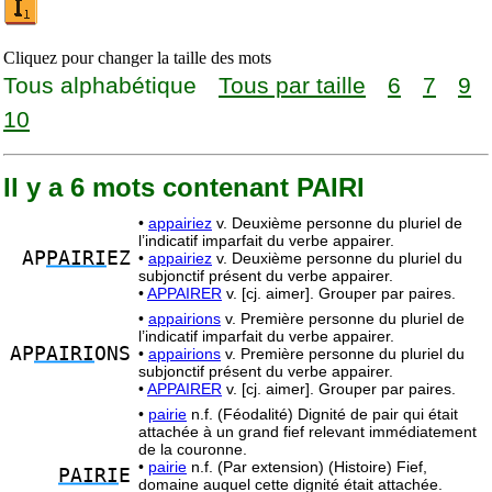
Cliquez pour changer la taille des mots
Tous alphabétique
Tous par taille
6
7
9
10
Il y a 6 mots contenant PAIRI
•
appairiez
v. Deuxième personne du pluriel de
l’indicatif imparfait du verbe appairer.
AP
PAIRI
EZ
•
appairiez
v. Deuxième personne du pluriel du
subjonctif présent du verbe appairer.
•
APPAIRER
v. [cj. aimer]. Grouper par paires.
•
appairions
v. Première personne du pluriel de
l’indicatif imparfait du verbe appairer.
AP
PAIRI
ONS
•
appairions
v. Première personne du pluriel du
subjonctif présent du verbe appairer.
•
APPAIRER
v. [cj. aimer]. Grouper par paires.
•
pairie
n.f. (Féodalité) Dignité de pair qui était
attachée à un grand fief relevant immédiatement
de la couronne.
•
pairie
n.f. (Par extension) (Histoire) Fief,
PAIRI
E
domaine auquel cette dignité était attachée.