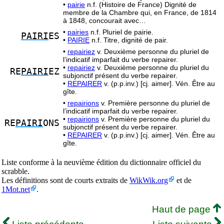
•
pairie
n.f. (Histoire de France) Dignité de
membre de la Chambre qui, en France, de 1814
à 1848, concourait avec…
•
pairies
n.f. Pluriel de pairie.
PAIRI
ES
•
PAIRIE
n.f. Titre, dignité de pair.
•
repairiez
v. Deuxième personne du pluriel de
l’indicatif imparfait du verbe repairer.
•
repairiez
v. Deuxième personne du pluriel du
RE
PAIRI
EZ
subjonctif présent du verbe repairer.
•
REPAIRER
v. (p.p.inv.) [cj. aimer]. Vén. Être au
gîte.
•
repairions
v. Première personne du pluriel de
l’indicatif imparfait du verbe repairer.
•
repairions
v. Première personne du pluriel du
RE
PAIRI
ONS
subjonctif présent du verbe repairer.
•
REPAIRER
v. (p.p.inv.) [cj. aimer]. Vén. Être au
gîte.
Liste conforme à la neuvième édition du dictionnaire officiel du
scrabble.
Les définitions sont de courts extraits de
WikWik.org
et de
1Mot.net
.
Haut de page