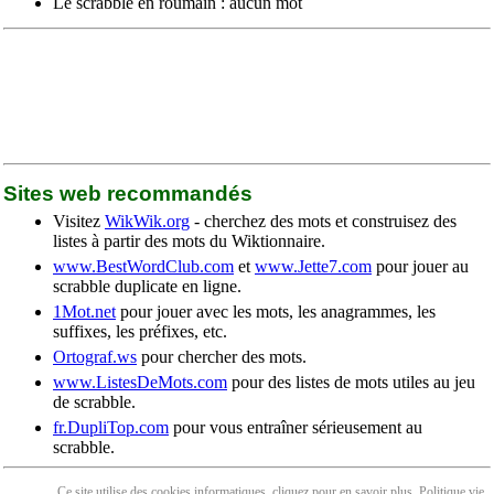
Le scrabble en roumain : aucun mot
Sites web recommandés
Visitez
WikWik.org
- cherchez des mots et construisez des
listes à partir des mots du Wiktionnaire.
www.BestWordClub.com
et
www.Jette7.com
pour jouer au
scrabble duplicate en ligne.
1Mot.net
pour jouer avec les mots, les anagrammes, les
suffixes, les préfixes, etc.
Ortograf.ws
pour chercher des mots.
www.ListesDeMots.com
pour des listes de mots utiles au jeu
de scrabble.
fr.DupliTop.com
pour vous entraîner sérieusement au
scrabble.
Ce site utilise des cookies informatiques, cliquez pour en
savoir plus
. Politique
vie