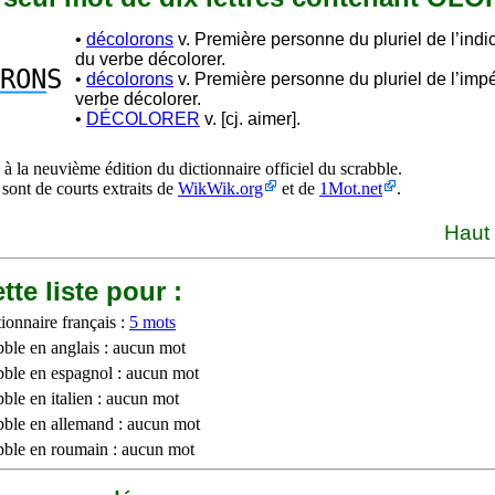
•
décolorons
v. Première personne du pluriel de l’indic
du verbe décolorer.
RON
S
•
décolorons
v. Première personne du pluriel de l’impé
verbe décolorer.
•
DÉCOLORER
v. [cj. aimer].
à la neuvième édition du dictionnaire officiel du scrabble.
 sont de courts extraits de
WikWik.org
et de
1Mot.net
.
Haut
tte liste pour :
ionnaire français :
5 mots
bble en anglais : aucun mot
bble en espagnol : aucun mot
ble en italien : aucun mot
bble en allemand : aucun mot
bble en roumain : aucun mot