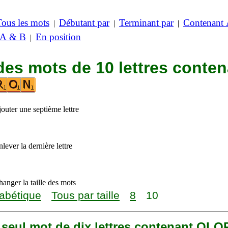
Tous les mots
Débutant par
Terminant par
Contenant
|
|
|
 A & B
En position
|
des mots de 10 lettres conte
outer une septième lettre
lever la dernière lettre
anger la taille des mots
abétique
Tous par taille
8
10
n seul mot de dix lettres contenant OL