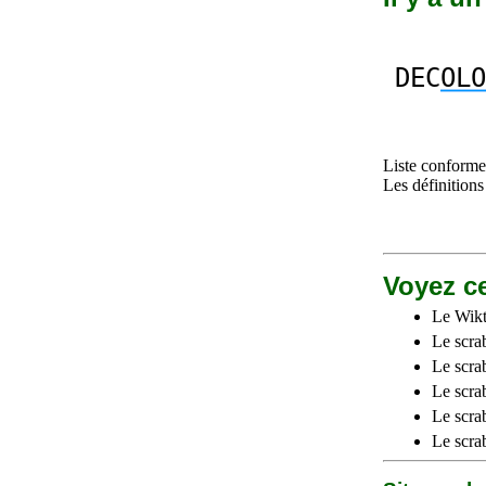
DEC
OLO
Liste conforme 
Les définitions
Voyez ce
Le Wikt
Le scra
Le scra
Le scrab
Le scra
Le scra