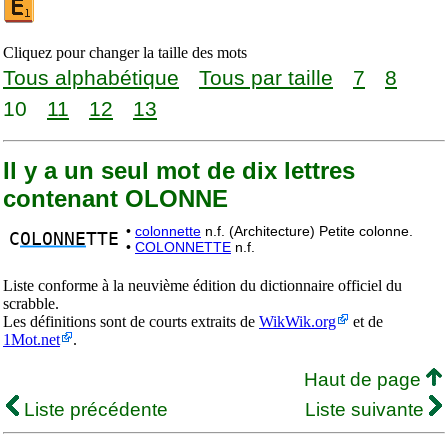
Cliquez pour changer la taille des mots
Tous alphabétique
Tous par taille
7
8
10
11
12
13
Il y a un seul mot de dix lettres
contenant OLONNE
•
colonnette
n.f. (Architecture) Petite colonne.
C
OLONNE
TTE
•
COLONNETTE
n.f.
Liste conforme à la neuvième édition du dictionnaire officiel du
scrabble.
Les définitions sont de courts extraits de
WikWik.org
et de
1Mot.net
.
Haut de page
Liste précédente
Liste suivante