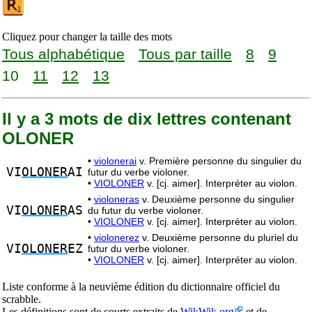
Cliquez pour changer la taille des mots
Tous alphabétique
Tous par taille
8
9
10
11
12
13
Il y a 3 mots de dix lettres contenant
OLONER
•
violonerai
v. Première personne du singulier du
VI
OLONER
AI
futur du verbe violoner.
•
VIOLONER
v. [cj. aimer]. Interpréter au violon.
•
violoneras
v. Deuxième personne du singulier
VI
OLONER
AS
du futur du verbe violoner.
•
VIOLONER
v. [cj. aimer]. Interpréter au violon.
•
violonerez
v. Deuxième personne du pluriel du
VI
OLONER
EZ
futur du verbe violoner.
•
VIOLONER
v. [cj. aimer]. Interpréter au violon.
Liste conforme à la neuvième édition du dictionnaire officiel du
scrabble.
Les définitions sont de courts extraits de
WikWik.org
et de