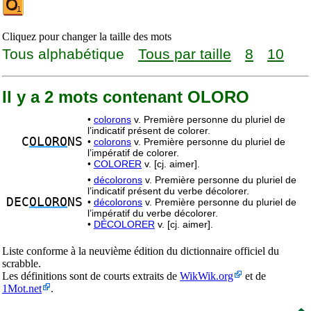
Cliquez pour changer la taille des mots
Tous alphabétique
Tous par taille
8
10
Il y a 2 mots contenant OLORO
•
colorons
v. Première personne du pluriel de
l’indicatif présent de colorer.
C
OLORO
NS
•
colorons
v. Première personne du pluriel de
l’impératif de colorer.
•
COLORER
v. [cj. aimer].
•
décolorons
v. Première personne du pluriel de
l’indicatif présent du verbe décolorer.
DEC
OLORO
NS
•
décolorons
v. Première personne du pluriel de
l’impératif du verbe décolorer.
•
DÉCOLORER
v. [cj. aimer].
Liste conforme à la neuvième édition du dictionnaire officiel du
scrabble.
Les définitions sont de courts extraits de
WikWik.org
et de
1Mot.net
.