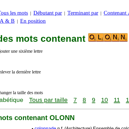
Tous les mots
Débutant par
Terminant par
Contenant
|
|
|
 A & B
En position
|
 des mots contenant
outer une sixième lettre
lever la dernière lettre
anger la taille des mots
abétique
Tous par taille
7
8
9
10
11
8 mots contenant OLONN
•
colonnade
n.f. (Architecture) Ensemble de co