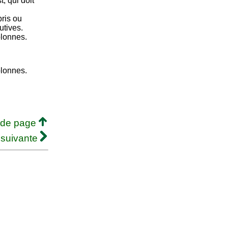
, qui doit
ris ou
utives.
olonnes.
olonnes.
 de page
 suivante