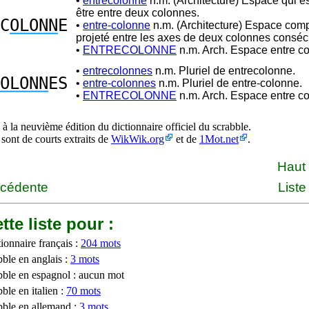
•
entrecolonne
n.m. (Architecture) Espace qui est
être entre deux colonnes.
C
OLONN
E
•
entre-colonne
n.m. (Architecture) Espace comp
projeté entre les axes de deux colonnes conséc
•
ENTRECOLONNE
n.m. Arch. Espace entre c
•
entrecolonnes
n.m. Pluriel de entrecolonne.
OLONN
ES
•
entre-colonnes
n.m. Pluriel de entre-colonne.
•
ENTRECOLONNE
n.m. Arch. Espace entre c
à la neuvième édition du dictionnaire officiel du scrabble.
 sont de courts extraits de
WikWik.org
et de
1Mot.net
.
Haut
écédente
Liste
tte liste pour :
ionnaire français :
204 mots
bble en anglais :
3 mots
bble en espagnol : aucun mot
ble en italien :
70 mots
bble en allemand :
3 mots