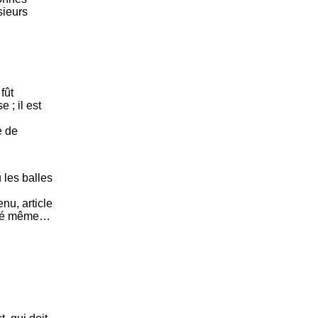
sieurs
fût
 ; il est
e de
 les balles
nu, article
ilisé même…