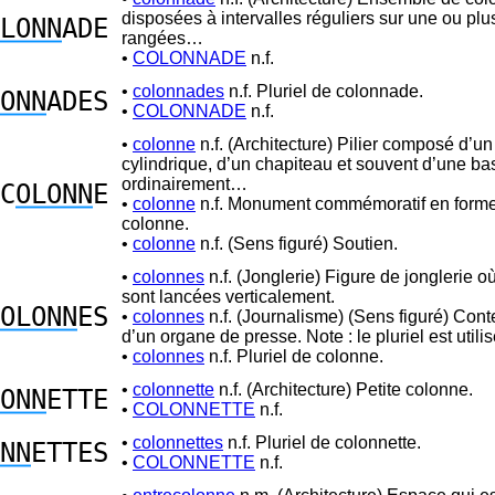
disposées à intervalles réguliers sur une ou plu
LONN
ADE
rangées…
•
COLONNADE
n.f.
•
colonnades
n.f. Pluriel de colonnade.
ONN
ADES
•
COLONNADE
n.f.
•
colonne
n.f. (Architecture) Pilier composé d’un 
cylindrique, d’un chapiteau et souvent d’une base
ordinairement…
C
OLONN
E
•
colonne
n.f. Monument commémoratif en form
colonne.
•
colonne
n.f. (Sens figuré) Soutien.
•
colonnes
n.f. (Jonglerie) Figure de jonglerie où
sont lancées verticalement.
OLONN
ES
•
colonnes
n.f. (Journalisme) (Sens figuré) Conte
d’un organe de presse. Note : le pluriel est ut
•
colonnes
n.f. Pluriel de colonne.
•
colonnette
n.f. (Architecture) Petite colonne.
ONN
ETTE
•
COLONNETTE
n.f.
•
colonnettes
n.f. Pluriel de colonnette.
NN
ETTES
•
COLONNETTE
n.f.