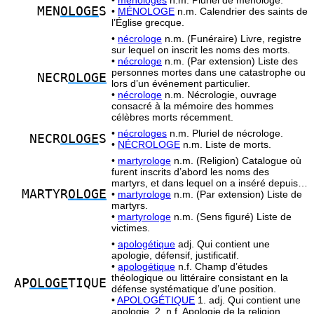
•
ménologes
n.m. Pluriel de ménologe.
MEN
OLOGE
S
•
MÉNOLOGE
n.m. Calendrier des saints de
l’Église grecque.
•
nécrologe
n.m. (Funéraire) Livre, registre
sur lequel on inscrit les noms des morts.
•
nécrologe
n.m. (Par extension) Liste des
personnes mortes dans une catastrophe ou
NECR
OLOGE
lors d’un événement particulier.
•
nécrologe
n.m. Nécrologie, ouvrage
consacré à la mémoire des hommes
célèbres morts récemment.
•
nécrologes
n.m. Pluriel de nécrologe.
NECR
OLOGE
S
•
NÉCROLOGE
n.m. Liste de morts.
•
martyrologe
n.m. (Religion) Catalogue où
furent inscrits d’abord les noms des
martyrs, et dans lequel on a inséré depuis…
MARTYR
OLOGE
•
martyrologe
n.m. (Par extension) Liste de
martyrs.
•
martyrologe
n.m. (Sens figuré) Liste de
victimes.
•
apologétique
adj. Qui contient une
apologie, défensif, justificatif.
•
apologétique
n.f. Champ d’études
théologique ou littéraire consistant en la
AP
OLOGE
TIQUE
défense systématique d’une position.
•
APOLOGÉTIQUE
1. adj. Qui contient une
apologie. 2. n.f. Apologie de la religion