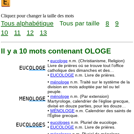
Cliquez pour changer la taille des mots
Tous alphabétique
Tous par taille
8
9
10
11
12
13
Il y a 10 mots contenant OLOGE
•
eucologe
n.m. (Christianisme, Religion)
Livre de prières où se trouve tout l’office
EUC
OLOGE
catholique des dimanches et des…
•
EUCOLOGE
n.m. Livre de prières.
•
ménologe
n.m. Traité sur le système de la
division en mois adoptée par tel ou tel
peuple.
•
ménologe
n.m. (Par extension)
MEN
OLOGE
Martyrologe, calendrier de l’église grecque,
divisé en douze parties, pour les douze…
•
MÉNOLOGE
n.m. Calendrier des saints de
l’Église grecque.
•
eucologes
n.m. Pluriel de eucologe.
EUC
OLOGE
S
•
EUCOLOGE
n.m. Livre de prières.