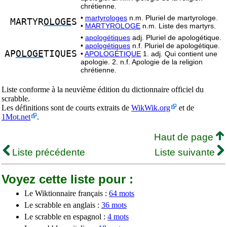
chrétienne.
•
martyrologes
n.m. Pluriel de martyrologe.
MARTYR
OLOGE
S
•
MARTYROLOGE
n.m. Liste des martyrs.
•
apologétiques
adj. Pluriel de apologétique.
•
apologétiques
n.f. Pluriel de apologétique.
AP
OLOGE
TIQUES
•
APOLOGÉTIQUE
1. adj. Qui contient une
apologie. 2. n.f. Apologie de la religion
chrétienne.
Liste conforme à la neuvième édition du dictionnaire officiel du
scrabble.
Les définitions sont de courts extraits de
WikWik.org
et de
1Mot.net
.
Haut de page
Liste précédente
Liste suivante
Voyez cette liste pour :
Le Wiktionnaire français :
64 mots
Le scrabble en anglais :
36 mots
Le scrabble en espagnol :
4 mots