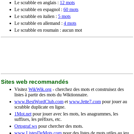
Le scrabble en anglais :
12 mots
Le scrabble en espagnol :
60 mots
Le scrabble en italien :
5 mots
Le scrabble en allemand :
4 mots
Le scrabble en roumain : aucun mot
Sites web recommandés
Visitez
WikWik.org
- cherchez des mots et construisez des
listes à partir des mots du Wiktionnaire.
www.BestWordClub.com
et
www.Jette7.com
pour jouer au
scrabble duplicate en ligne.
1Mot.net
pour jouer avec les mots, les anagrammes, les
suffixes, les préfixes, etc.
Ortograf.ws
pour chercher des mots.
www.ListesDeMots.com
pour des listes de mots utiles au jeu