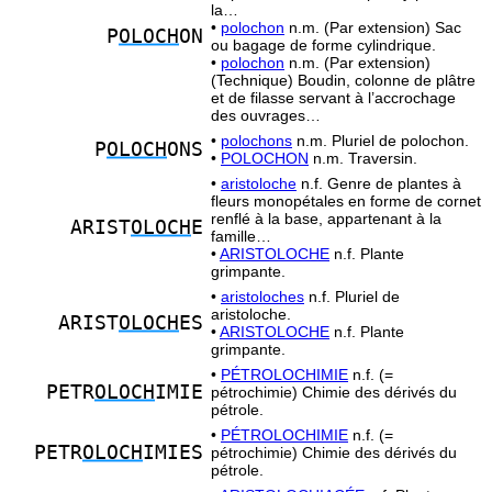
la…
•
polochon
n.m. (Par extension) Sac
P
OLOCH
ON
ou bagage de forme cylindrique.
•
polochon
n.m. (Par extension)
(Technique) Boudin, colonne de plâtre
et de filasse servant à l’accrochage
des ouvrages…
•
polochons
n.m. Pluriel de polochon.
P
OLOCH
ONS
•
POLOCHON
n.m. Traversin.
•
aristoloche
n.f. Genre de plantes à
fleurs monopétales en forme de cornet
renflé à la base, appartenant à la
ARIST
OLOCH
E
famille…
•
ARISTOLOCHE
n.f. Plante
grimpante.
•
aristoloches
n.f. Pluriel de
aristoloche.
ARIST
OLOCH
ES
•
ARISTOLOCHE
n.f. Plante
grimpante.
•
PÉTROLOCHIMIE
n.f. (=
PETR
OLOCH
IMIE
pétrochimie) Chimie des dérivés du
pétrole.
•
PÉTROLOCHIMIE
n.f. (=
PETR
OLOCH
IMIES
pétrochimie) Chimie des dérivés du
pétrole.