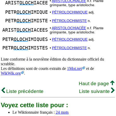
•
ARISTOLOCHIACÉE
n.f. Plante
ARIST
OLOCH
IACEE
grimpante, type aristoloche.
PETR
OLOCH
IMIQUE
•
PÉTROLOCHIMIQUE
adj.
PETR
OLOCH
IMISTE
•
PÉTROLOCHIMISTE
n.
•
ARISTOLOCHIACÉE
n.f. Plante
ARIST
OLOCH
IACEES
grimpante, type aristoloche.
PETR
OLOCH
IMIQUES
•
PÉTROLOCHIMIQUE
adj.
PETR
OLOCH
IMISTES
•
PÉTROLOCHIMISTE
n.
Liste conforme à la neuvième édition du dictionnaire officiel du
scrabble.
Les définitions sont de courts extraits de
1Mot.net
et de
WikWik.org
.
Haut de page
Liste précédente
Liste suivante
Voyez cette liste pour :
Le Wiktionnaire français :
24 mots