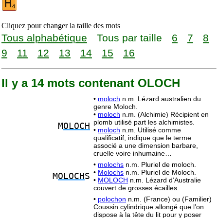
Cliquez pour changer la taille des mots
Tous alphabétique
Tous par taille
6
7
8
9
11
12
13
14
15
16
Il y a 14 mots contenant OLOCH
•
moloch
n.m. Lézard australien du
genre Moloch.
•
moloch
n.m. (Alchimie) Récipient en
plomb utilisé part les alchimistes.
M
OLOCH
•
moloch
n.m. Utilisé comme
qualificatif, indique que le terme
associé a une dimension barbare,
cruelle voire inhumaine…
•
molochs
n.m. Pluriel de moloch.
•
Molochs
n.m. Pluriel de Moloch.
M
OLOCH
S
•
MOLOCH
n.m. Lézard d’Australie
couvert de grosses écailles.
•
polochon
n.m. (France) ou (Familier)
Coussin cylindrique allongé que l’on
dispose à la tête du lit pour y poser