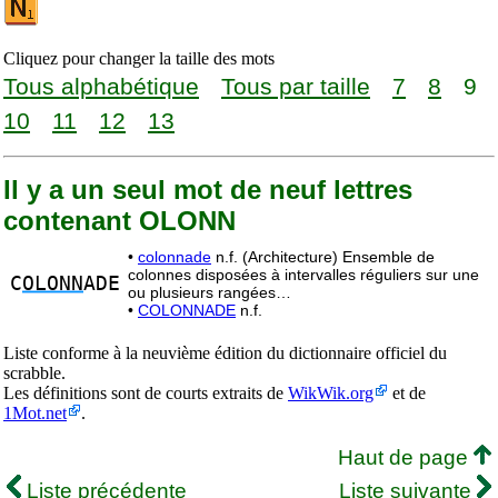
Cliquez pour changer la taille des mots
Tous alphabétique
Tous par taille
7
8
9
10
11
12
13
Il y a un seul mot de neuf lettres
contenant OLONN
•
colonnade
n.f. (Architecture) Ensemble de
colonnes disposées à intervalles réguliers sur une
C
OLONN
ADE
ou plusieurs rangées…
•
COLONNADE
n.f.
Liste conforme à la neuvième édition du dictionnaire officiel du
scrabble.
Les définitions sont de courts extraits de
WikWik.org
et de
1Mot.net
.
Haut de page
Liste précédente
Liste suivante