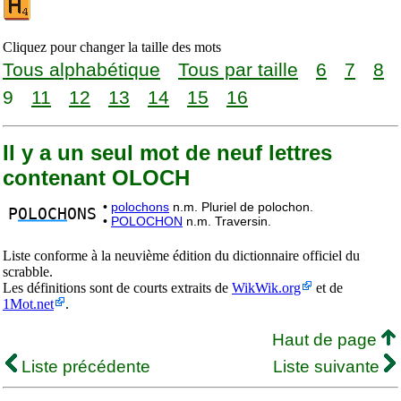
Cliquez pour changer la taille des mots
Tous alphabétique
Tous par taille
6
7
8
9
11
12
13
14
15
16
Il y a un seul mot de neuf lettres
contenant OLOCH
•
polochons
n.m. Pluriel de polochon.
P
OLOCH
ONS
•
POLOCHON
n.m. Traversin.
Liste conforme à la neuvième édition du dictionnaire officiel du
scrabble.
Les définitions sont de courts extraits de
WikWik.org
et de
1Mot.net
.
Haut de page
Liste précédente
Liste suivante