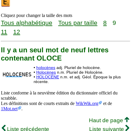
Cliquez pour changer la taille des mots
Tous alphabétique
Tous par taille
8
9
11
12
Il y a un seul mot de neuf lettres
contenant OLOCE
•
holocènes
adj. Pluriel de holocène.
•
Holocènes
n.m. Pluriel de Holocène.
H
OLOCE
NES
•
HOLOCÈNE
n.m. et adj. Géol. Époque la plus
récente.
Liste conforme à la neuvième édition du dictionnaire officiel du
scrabble.
Les définitions sont de courts extraits de
WikWik.org
et de
1Mot.net
.
Haut de page
Liste précédente
Liste suivante