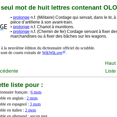
n seul mot de huit lettres contenant O
•
prolonge
n.f. (Militaire) Cordage qui servait, dans le tir, à
pièce d’artillerie à son avant-train.
G
E
•
prolonge
n.f. Chariot à munitions.
•
prolonge
n.f. (Chemin de fer) Cordage servant à fixer de
marchandises ou à fixer des bâches sur les wagons.
à la neuvième édition du dictionnaire officiel du scrabble.
 sont de courts extraits de
WikWik.org
.
Haut
écédente
Liste
tte liste pour :
ionnaire français :
6 mots
bble en anglais :
2 mots
bble en espagnol :
3 mots
ble en italien :
2 mots
bble en allemand : aucun mot