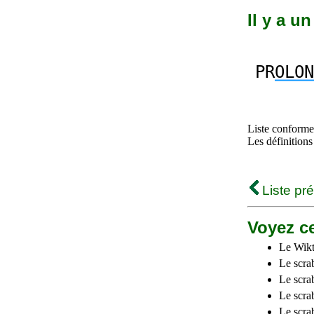
Il y a u
PR
OLON
Liste conforme 
Les définitions
Liste pr
Voyez ce
Le Wikt
Le scra
Le scra
Le scrab
Le scra