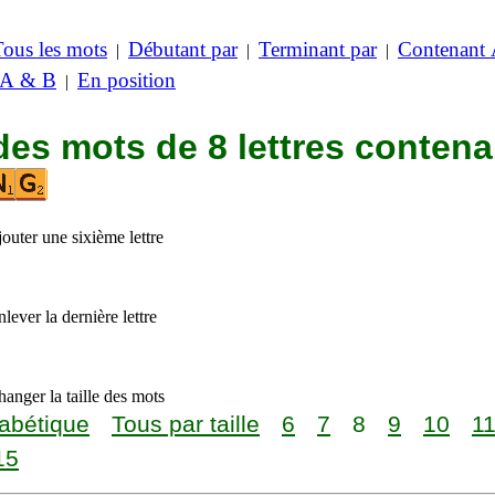
Tous les mots
Débutant par
Terminant par
Contenant
|
|
|
 A & B
En position
|
des mots de 8 lettres contena
outer une sixième lettre
lever la dernière lettre
anger la taille des mots
abétique
Tous par taille
6
7
8
9
10
1
15