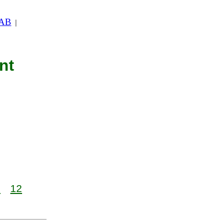
 AB
|
nt
1
12