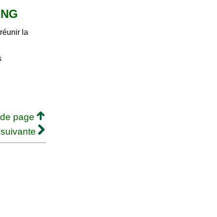
LONG
 réunir la
s
 de page
 suivante