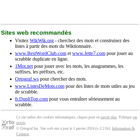
Sites web recommandés
Visitez
WikWik.org
- cherchez des mots et construisez des
listes à partir des mots du Wiktionnaire.
www.BestWordClub.com
et
www.Jette7.com
pour jouer au
scrabble duplicate en ligne.
1Mot.net
pour jouer avec les mots, les anagrammes, les
suffixes, les préfixes, etc.
Ortograf.ws
pour chercher des mots.
www.ListesDeMots.com
pour des listes de mots utiles au jeu
de scrabble.
fr.DupliTop.com
pour vous entraîner sérieusement au
scrabble.
Ce site utilise des cookies informatiques, cliquez pour en
savoir plus
. Politique
vie
privée
.
© Ortograf Inc. Site web mis à jour le 1 janvier 2024 (v-2.2.0
z
).
Informations &
Contacts
.