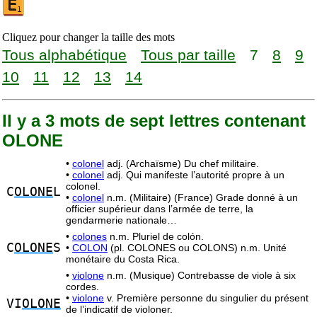
Cliquez pour changer la taille des mots
Tous alphabétique
Tous par taille
7
8
9
10
11
12
13
14
Il y a 3 mots de sept lettres contenant
OLONE
•
colonel
adj. (Archaïsme) Du chef militaire.
•
colonel
adj. Qui manifeste l’autorité propre à un
colonel.
C
OLONE
L
•
colonel
n.m. (Militaire) (France) Grade donné à un
officier supérieur dans l’armée de terre, la
gendarmerie nationale…
•
colones
n.m. Pluriel de colón.
C
OLONE
S
•
COLON
(pl. COLONES ou COLONS) n.m. Unité
monétaire du Costa Rica.
•
violone
n.m. (Musique) Contrebasse de viole à six
cordes.
•
violone
v. Première personne du singulier du présent
VI
OLONE
de l’indicatif de violoner.