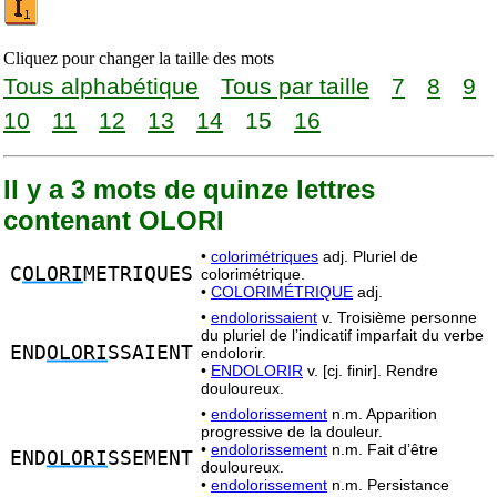
Cliquez pour changer la taille des mots
Tous alphabétique
Tous par taille
7
8
9
10
11
12
13
14
15
16
Il y a 3 mots de quinze lettres
contenant OLORI
•
colorimétriques
adj. Pluriel de
C
OLORI
METRIQUES
colorimétrique.
•
COLORIMÉTRIQUE
adj.
•
endolorissaient
v. Troisième personne
du pluriel de l’indicatif imparfait du verbe
END
OLORI
SSAIENT
endolorir.
•
ENDOLORIR
v. [cj. finir]. Rendre
douloureux.
•
endolorissement
n.m. Apparition
progressive de la douleur.
•
endolorissement
n.m. Fait d’être
END
OLORI
SSEMENT
douloureux.
•
endolorissement
n.m. Persistance