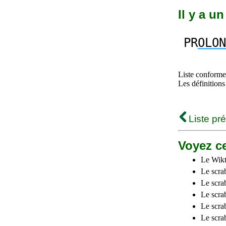
Il y a u
PR
OLON
Liste conforme 
Les définitions
Liste pr
Voyez ce
Le Wikt
Le scra
Le scra
Le scrab
Le scra
Le scra