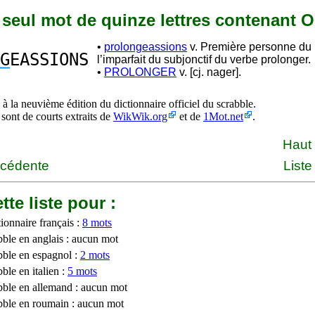
n seul mot de quinze lettres contenant
•
prolongeassions
v. Première personne du p
G
EASSIONS
l’imparfait du subjonctif du verbe prolonger.
•
PROLONGER
v. [cj. nager].
à la neuvième édition du dictionnaire officiel du scrabble.
 sont de courts extraits de
WikWik.org
et de
1Mot.net
.
Haut
écédente
Liste
tte liste pour :
ionnaire français :
8 mots
bble en anglais : aucun mot
bble en espagnol :
2 mots
ble en italien :
5 mots
bble en allemand : aucun mot
bble en roumain : aucun mot