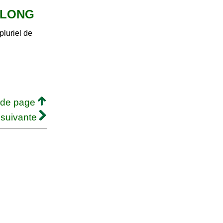
 OLONG
luriel de
 de page
 suivante