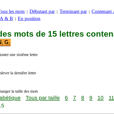
Tous les mots
Débutant par
Terminant par
Contenant
|
|
|
 A & B
En position
|
des mots de 15 lettres conte
outer une sixième lettre
lever la dernière lettre
anger la taille des mots
abétique
Tous par taille
6
7
8
9
10
1
15