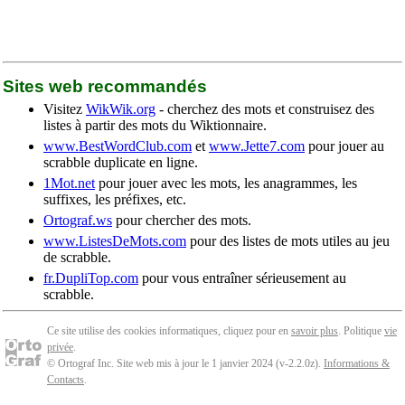
Sites web recommandés
Visitez
WikWik.org
- cherchez des mots et construisez des
listes à partir des mots du Wiktionnaire.
www.BestWordClub.com
et
www.Jette7.com
pour jouer au
scrabble duplicate en ligne.
1Mot.net
pour jouer avec les mots, les anagrammes, les
suffixes, les préfixes, etc.
Ortograf.ws
pour chercher des mots.
www.ListesDeMots.com
pour des listes de mots utiles au jeu
de scrabble.
fr.DupliTop.com
pour vous entraîner sérieusement au
scrabble.
Ce site utilise des cookies informatiques, cliquez pour en
savoir plus
. Politique
vie
privée
.
© Ortograf Inc. Site web mis à jour le 1 janvier 2024 (v-2.2.0
z
).
Informations &
Contacts
.