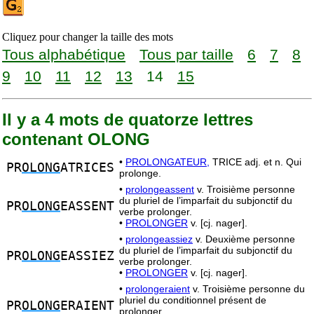
Cliquez pour changer la taille des mots
Tous alphabétique
Tous par taille
6
7
8
9
10
11
12
13
14
15
Il y a 4 mots de quatorze lettres
contenant OLONG
•
PROLONGATEUR,
TRICE adj. et n. Qui
PR
OLONG
ATRICES
prolonge.
•
prolongeassent
v. Troisième personne
du pluriel de l’imparfait du subjonctif du
PR
OLONG
EASSENT
verbe prolonger.
•
PROLONGER
v. [cj. nager].
•
prolongeassiez
v. Deuxième personne
du pluriel de l’imparfait du subjonctif du
PR
OLONG
EASSIEZ
verbe prolonger.
•
PROLONGER
v. [cj. nager].
•
prolongeraient
v. Troisième personne du
pluriel du conditionnel présent de
PR
OLONG
ERAIENT
prolonger.